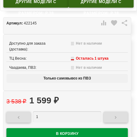
ДРУГИЕ МОДЕЛИ C
ДРУГИЕ МОДЕЛИ C
РАЗМЕРОМ: Р.38
РАЗМЕРОМ: Р.38

favorite

Артикул:
422145
Доступно для заказа
Нет в наличии
(доставка):
ТЦ Весна:
Осталась 1 штука
Чаадаева, ПВЗ:
Нет в наличии
Только самовывоз из ПВЗ
1 599
₽
3 538
₽

