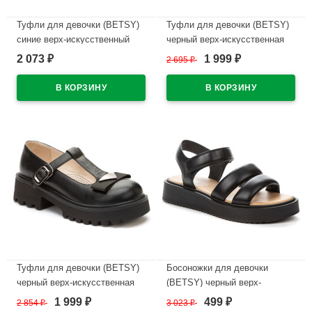
Туфли для девочки (BETSY)
Туфли для девочки (BETSY)
синие верх-искусственный
черный верх-искусственная
нубук подкладка-натуральная
кожа подкладка-натуральная
2 073
1 999
₽
2 695
₽
₽
кожа артикул 948403/05-02
кожа артикул 948311/02-02
В наличии
В наличии
Туфли для девочки (BETSY)
Босоножки для девочки
черный верх-искусственная
(BETSY) черный верх-
кожа подкладка-натуральная
искусственная кожа
1 999
499
2 854
₽
3 023
₽
₽
₽
кожа артикул 948301/08-01
подкладка-искусственная