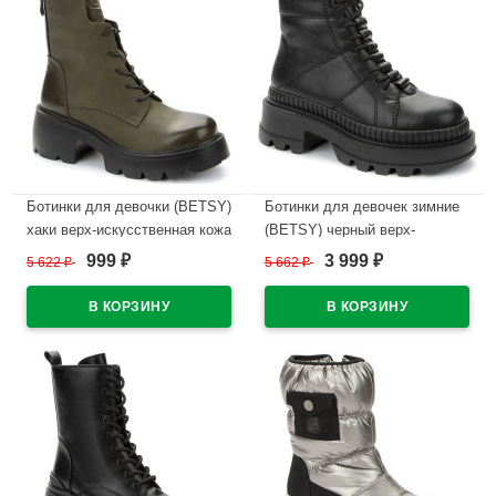
Ботинки для девочки (BETSY)
Ботинки для девочек зимние
хаки верх-искусственная кожа
(BETSY) черный верх-
подкладка - байка артикул
искусственная кожа
999
3 999
5 622
₽
5 662
₽
₽
₽
938035/05-02
подкладка -натуральная
шерсть артикул 938022/07-01
В наличии
В наличии