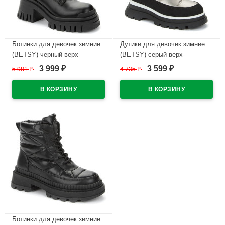
Ботинки для девочек зимние
Дутики для девочек зимние
(BETSY) черный верх-
(BETSY) серый верх-
искусственная кожа
искусственный нубук/
3 999
3 599
5 981
₽
4 735
₽
₽
₽
подкладка -натуральная
текстиль подкладка-
шерсть артикул 938010/04-01
натуральная шерсть артикул
938456/07-02
В наличии
В наличии
Ботинки для девочек зимние