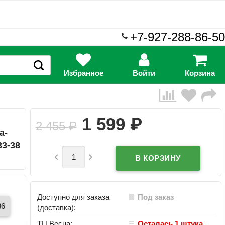
+7-927-288-86-50
Избранное
Войти
Корзина
₽
1 599
й
2 455
₽
а-
33-38


Доступно для заказа
Под заказ
36
(доставка):
ТЦ Весна:
Осталась 1 штука