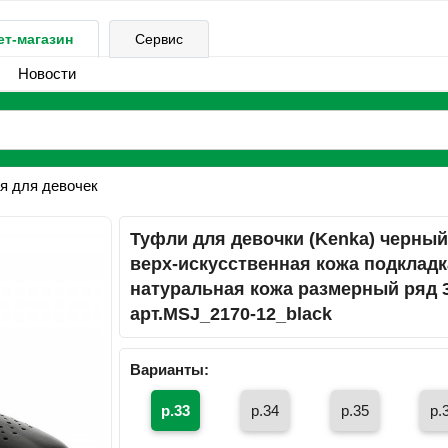
ет-магазин
Сервис
Новости
я для девочек
Туфли для девочки (Kenka) черны
верх-искусственная кожа подкладк
натуральная кожа размерный ряд 
арт.MSJ_2170-12_black
Варианты:
р.33
р.34
р.35
р.