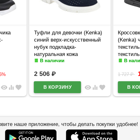
чика
Туфли для девочки (Kenka)
Кроссовк
х-
синий верх-искусственный
(Kenka) 
-
нубук подкладка-
текстиль
натуральная кожа
текстиль
В наличии
В нал
размерный ряд 32-37
01_black
арт.HWN_5036-20_navy
2 506
₽
35%
1 727
₽
visibility
equalizer
favorite
visibility
equalizer
favorite
овите наше приложение, чтобы делать покупки удобнее!