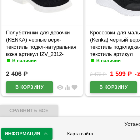
Полуботинки для девочки
Кроссовки для маль
(KENKA) черные верх-
(Kenka) черный вер
текстиль подкл-натуральная
текстиль подкладка
кожа артикул IZV_2312-
текстиль артикул
В наличии
В наличии
03_black
IML_3009_blackk
2 406
₽
1 599
₽
2 472
₽
-
visibility
equalizer
favorite
Устан
ИНФОРМАЦИЯ
Карта сайта