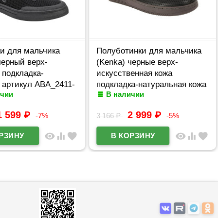
и для мальчика
Полуботинки для мальчика
черный верх-
(Kenka) черные верх-
 подкладка-
искусственная кожа
 артикул ABA_2411-
подкладка-натуральная кожа
ичии
В наличии
размерный ряд 32-37
артикул GJH_71512_black
1 599
₽
2 999
₽
-7%
3 166
₽
-5%
visibility
equalizer
favorite
visibility
equalizer
favorite