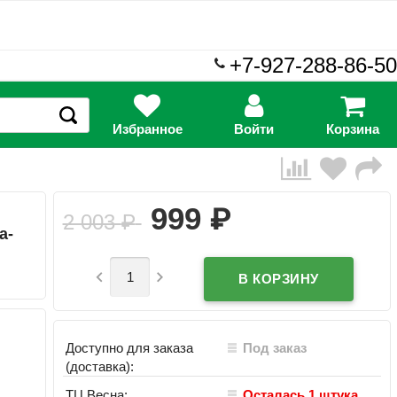
+7-927-288-86-50
Избранное
Войти
Корзина
₽
999
2 003
₽
а-
-


Доступно для заказа
Под заказ
(доставка):
ТЦ Весна:
Осталась 1 штука