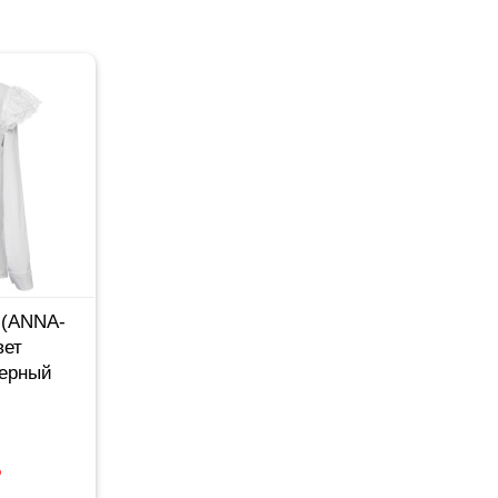
 (ANNA-
вет
мерный
%