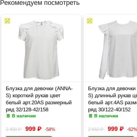
Рекомендуем посмотреть
Блузка для девочки (ANNA-
Блузка для девочки
S) короткий рукав цвет
S) длинный рукав ц
белый арт.20AS размерный
белый арт.4AS раз
ряд 32/128-42/158
ряд 30/122-40/152
В наличии
В наличии
999
₽
999
₽
2 400
₽
-58%
2 650
₽
-62