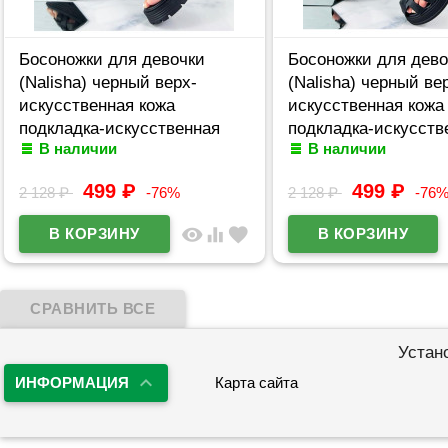
Босоножки для девочки
Босоножки для дево
(Nalisha) черный верх-
(Nalisha) черный ве
искусственная кожа
искусственная кожа
подкладка-искусственная
подкладка-искусств
В наличии
В наличии
кожа размерный ряд 36-41
кожа размерный ряд
арт.apb-601-1
арт.apb-607-1
499
₽
499
₽
2 128
₽
-76%
2 128
₽
-76
visibility
equalizer
favorite
Устан
ИНФОРМАЦИЯ
Карта сайта