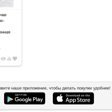
чки
рх-
енная
 36-41
%
visibility
equalizer
favorite
овите наше приложение, чтобы делать покупки удобнее!