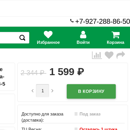
+7-927-288-86-50
Избранное
Войти
Корзина
₽
1 599
е
2 344
₽
а-
-5


Доступно для заказа
Под заказ
(доставка):
ТЦ Весна:
Осталась 1 штука