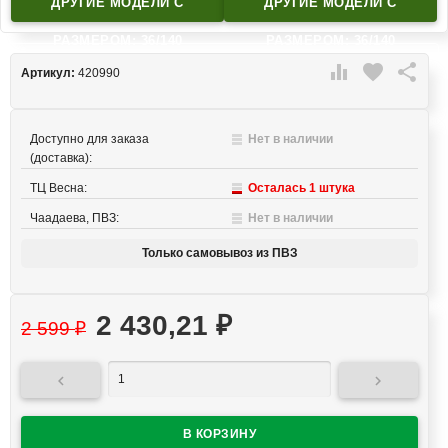
ДРУГИЕ МОДЕЛИ C
ДРУГИЕ МОДЕЛИ C
РАЗМЕРОМ: 36/140
РАЗМЕРОМ: 36/140

favorite

Артикул:
420990
Доступно для заказа
Нет в наличии
(доставка):
ТЦ Весна:
Осталась 1 штука
Чаадаева, ПВЗ:
Нет в наличии
Только самовывоз из ПВЗ
2 430,21
₽
2 599
₽

