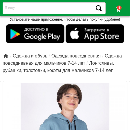
shopping_cart
Установите наше приложение, чтобы делать покупки удобнее!

Одежда и обувь
Одежда повседневная
Одежда
повседневная для мальчиков 7-14 лет
Лонгсливы,
рубашки, толстовки, кофты для мальчиков 7-14 лет