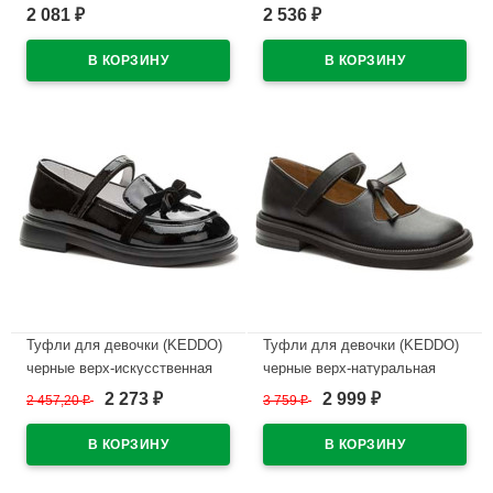
подкладка-натуральная кожа
искусственная кожа
2 081
2 536
₽
₽
артикул 956408/01-02
подкладка-натуральная кожа
артикул 558145/25-01
В наличии
В наличии
Туфли для девочки (KEDDO)
Туфли для девочки (KEDDO)
черные верх-искусственная
черные верх-натуральная
кожа лак подкладка-
кожа подкладка-натуральная
2 273
2 999
2 457,20
₽
3 759
₽
₽
₽
натуральная кожа артикул
кожа артикул 558004/98-01
956401/06-02
В наличии
В наличии