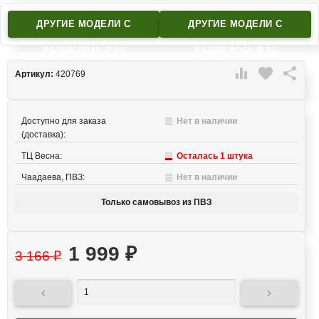
ДРУГИЕ МОДЕЛИ C
ДРУГИЕ МОДЕЛИ C
РАЗМЕРОМ: Р.33
РАЗМЕРОМ: Р.33

favorite

Артикул:
420769
Доступно для заказа
Нет в наличии
(доставка):
ТЦ Весна:
Осталась 1 штука
Чаадаева, ПВЗ:
Нет в наличии
Только самовывоз из ПВЗ
1 999
₽
3 166
₽

