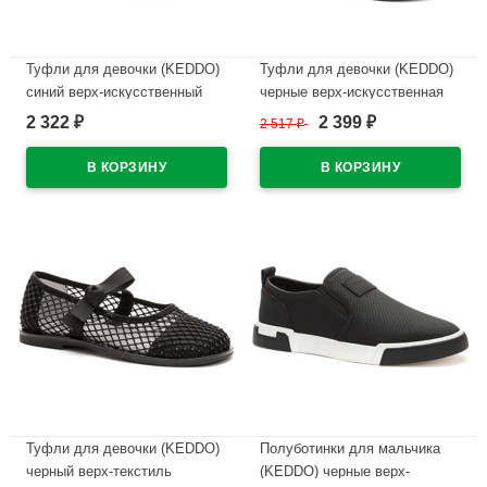
Туфли для девочки (KEDDO)
Туфли для девочки (KEDDO)
синий верх-искусственный
черные верх-искусственная
нубук подкладка-натуральная
кожа лак подкладка-
2 322
2 399
₽
2 517
₽
₽
кожа артикул 956403/02-03
натуральная кожа артикул
558007/03-01
В наличии
В наличии
Туфли для девочки (KEDDO)
Полуботинки для мальчика
черный верх-текстиль
(KEDDO) черные верх-