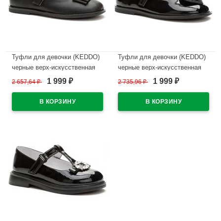
Туфли для девочки (KEDDO)
Туфли для девочки (KEDDO)
черные верх-искусственная
черные верх-искусственная
кожа лак подкладка-
кожа лак подкладка-
1 999
1 999
2 657,64
₽
2 735,96
₽
₽
₽
натуральная кожа артикул
натуральная кожа артикул
956408/03-01
956408/04-02
В наличии
В наличии