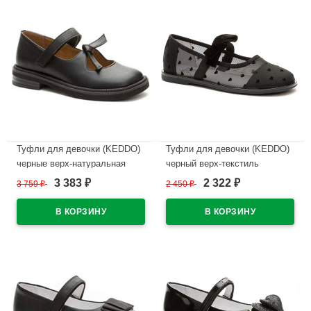
Туфли для девочки (KEDDO)
Туфли для девочки (KEDDO)
черные верх-натуральная
черный верх-текстиль
кожа подкладка-натуральная
подкладка-натуральная кожа
3 383
2 322
3 759
₽
2 450
₽
₽
₽
кожа артикул 558004/98-01
артикул 956408/01-01
В наличии
В наличии