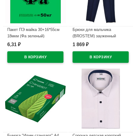
Пакет ПЭ майка 30+16*55см
Брюки для мальчика
18мкм (Фа зеленый)
(BROSTEM) зауженный
силуэт арт.6110-3Б цвет
6,31
1 869
₽
₽
В наличии
темно-синий
В наличии
Бумага "Илим стандарт" А4
Сорочка детская короткий