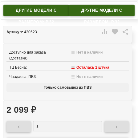
ДРУГИЕ МОДЕЛИ C
ДРУГИЕ МОДЕЛИ C
РАЗМЕРОМ: Р.32
РАЗМЕРОМ: Р.32

favorite

Артикул:
420623
Доступно для заказа
Нет в наличии
(доставка):
ТЦ Весна:
Осталась 1 штука
Чаадаева, ПВЗ:
Нет в наличии
Только самовывоз из ПВЗ
2 099
₽

