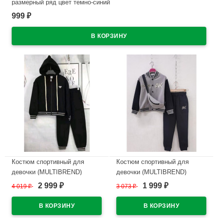
размерный ряд цвет темно-синий
999
₽
В наличии
Костюм спортивный для
Костюм спортивный для
девочки (MULTIBREND)
девочки (MULTIBREND)
арт.yb-90386-2 размер 32/128-
арт.dux-1082-1 размер 32/128-
2 999
1 999
4 019
₽
3 073
₽
₽
₽
40/152 трикотажный цвет
46/170 трикотажный цвет
черный
мятный