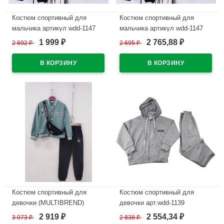
Костюм спортивный для
Костюм спортивный для
мальчика артикул wdd-1147
мальчика артикул wdd-1147
размер 32/128-46/170 цвет
размер 32/128-46/170 цвет
1 999
2 765,88
2 692
₽
2 695
₽
₽
₽
серый
черный
В наличии
В наличии
Костюм спортивный для
Костюм спортивный для
девочки (MULTIBREND)
девочки арт.wdd-1139
арт.dux-1083-4 размер 32/128-
трикотажный цвет серый
2 919
2 554,34
3 073
₽
2 838
₽
₽
₽
46/170 трикотажный цвет