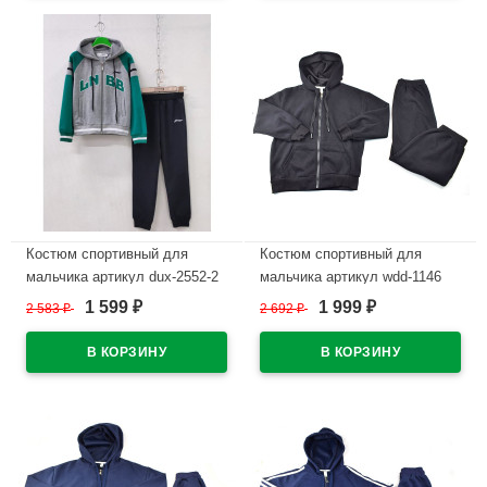
В наличии
В наличии
Костюм спортивный для
Костюм спортивный для
мальчика артикул dux-2552-2
мальчика артикул wdd-1146
размер 32/128-46/170 цвет
размер 32/128-46/170 цвет
1 599
1 999
2 583
₽
2 692
₽
₽
₽
черный/бирюзовый/серый
черный
В наличии
В наличии