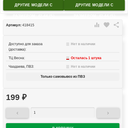
ДРУГИЕ МОДЕЛИ C
ДРУГИЕ МОДЕЛИ C
РАЗМЕРОМ: 42-44 (S)
РАЗМЕРОМ: 42-44 (S)

favorite

Артикул:
418415
Доступно для заказа
Нет в наличии
(доставка):
ТЦ Весна:
Осталась 1 штука
Чаадаева, ПВЗ:
Нет в наличии
Только самовывоз из ПВЗ
199
₽

