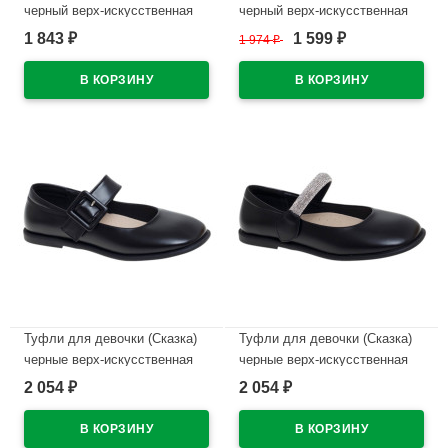
черный верх-искусственная
черный верх-искусственная
кожа подкладка-натуральная
кожа подкладка-натуральная
1 843
1 599
₽
1 974
₽
₽
кожа размерный ряд 29-33
кожа размерный ряд 32-37
арт.R555094709NBK
арт.R231894779DB
В наличии
В наличии
Туфли для девочки (Сказка)
Туфли для девочки (Сказка)
черные верх-искусственная
черные верх-искусственная
кожа подкладка-натуральная
кожа подкладка-натуральная
2 054
2 054
₽
₽
кожа размерный ряд 32-37
кожа размерный ряд 32-37
арт.R818094785ВК
арт.R818094781BK