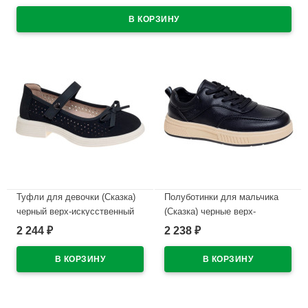
В наличии
Туфли для девочки (Сказка)
Полуботинки для мальчика
черный верх-искусственный
(Сказка) черные верх-
нубук подкладка-натуральная
искусственная кожа
2 244
2 238
₽
₽
кожа размерный ряд 32-37
подкладка-натуральная кожа
арт.R818294765NBK
размерный ряд 32-37
арт.R590194561BK
В наличии
В наличии