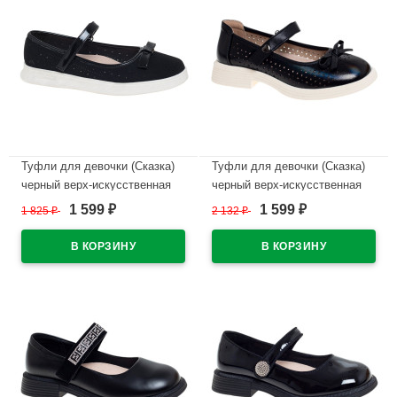
Туфли для девочки (Сказка)
Туфли для девочки (Сказка)
черный верх-искусственная
черный верх-искусственная
кожа подкладка-натуральная
кожа подкладка-
1 599
1 599
1 825
₽
2 132
₽
₽
₽
кожа размерный ряд 33-37
искусственная кожа
арт.R350194745BK
размерный ряд 32-37
арт.R818294765BK
В наличии
В наличии