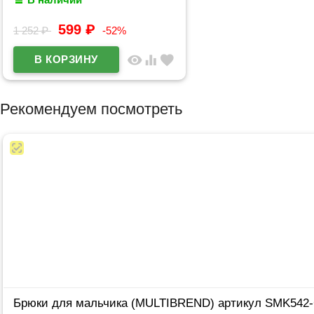
меланж
599
₽
1 252
₽
-52%
visibility
equalizer
favorite
Рекомендуем посмотреть
Брюки для мальчика (MULTIBREND) артикул SMK542-