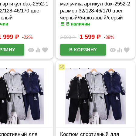
 артикул dux-2552-1
мальчика артикул dux-2552-2
2/128-46/170 цвет
размер 32/128-46/170 цвет
белый
черный/бирюзовый/серый
ичии
В наличии
1 999
₽
1 599
₽
-22%
2 583
₽
-38%
visibility
equalizer
favorite
visibility
equalizer
favorite
спортивный для
Костюм спортивный для