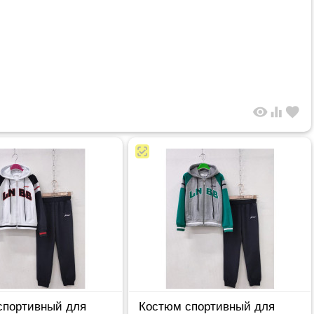
visibility
equalizer
favorite
спортивный для
Костюм спортивный для