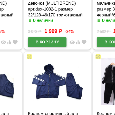
ND)
девочки (MULTIBREND)
мальчика
ер
арт.dux-1082-1 размер
размер 3
отажный
32/128-46/170 трикотажный
черный/
В наличии
В нал
цвет мятный
1 999
₽
25%
3 073
₽
-34%
2 582
₽
visibility
equalizer
favorite
visibility
equalizer
favorite
 для
Костюм спортивный для
Костюм 