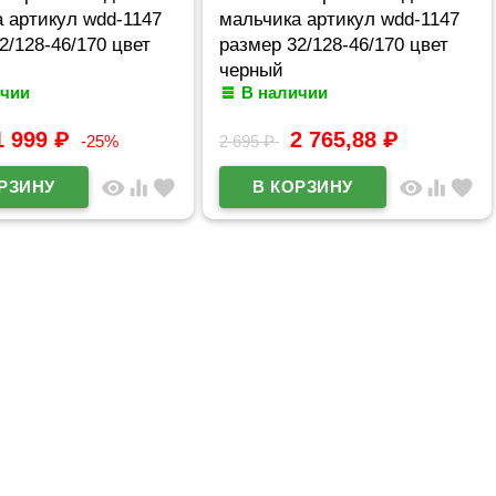
 артикул wdd-1147
мальчика артикул wdd-1147
2/128-46/170 цвет
размер 32/128-46/170 цвет
черный
ичии
В наличии
1 999
₽
2 765,88
₽
-25%
2 695
₽
visibility
equalizer
favorite
visibility
equalizer
favorite