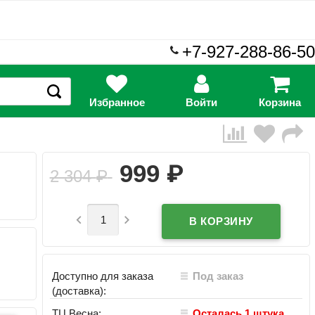
+7-927-288-86-50
Избранное
Войти
Корзина
₽
999
2 304
₽


Доступно для заказа
Под заказ
(доставка):
ТЦ Весна:
Осталась 1 штука