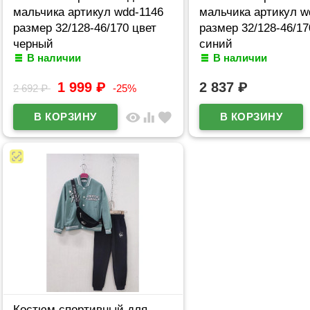
мальчика артикул wdd-1146
мальчика артикул w
размер 32/128-46/170 цвет
размер 32/128-46/17
черный
синий
В наличии
В наличии
1 999
₽
2 837
₽
2 692
₽
-25%
visibility
equalizer
favorite
Костюм спортивный для