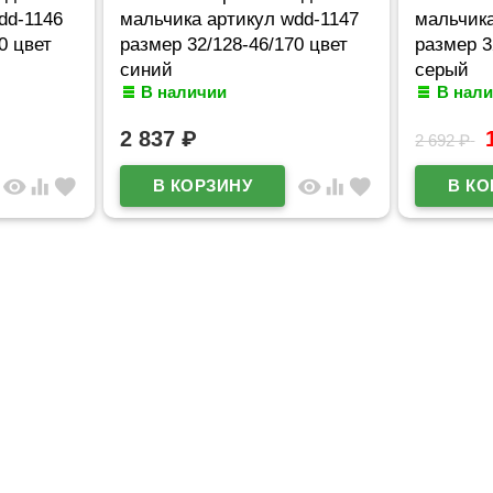
dd-1146
мальчика артикул wdd-1147
мальчика
0 цвет
размер 32/128-46/170 цвет
размер 3
синий
серый
В наличии
В нал
2 837
₽
2 692
₽
visibility
equalizer
favorite
visibility
equalizer
favorite