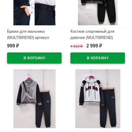
Брюки для мальчика
Костюм спортивный для
(MULTIBREND) артикул
девочки (MULTIBREND)
SMK141-G39 размерный ряд
арт.yb-90386-2 размер 32/128-
999
2 999
₽
4 019
₽
₽
цвет темно-синий
40/152 трикотажный цвет
черный
В наличии
В наличии