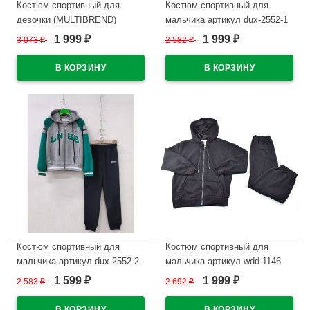
Костюм спортивный для
Костюм спортивный для
девочки (MULTIBREND)
мальчика артикул dux-2552-1
арт.dux-1082-1 размер 32/128-
размер 32/128-46/170 цвет
1 999
1 999
3 073
₽
2 582
₽
₽
₽
46/170 трикотажный цвет
черный/белый
мятный
В наличии
В наличии
Костюм спортивный для
Костюм спортивный для
мальчика артикул dux-2552-2
мальчика артикул wdd-1146
размер 32/128-46/170 цвет
размер 32/128-46/170 цвет
1 599
1 999
2 583
₽
2 692
₽
₽
₽
черный/бирюзовый/серый
черный