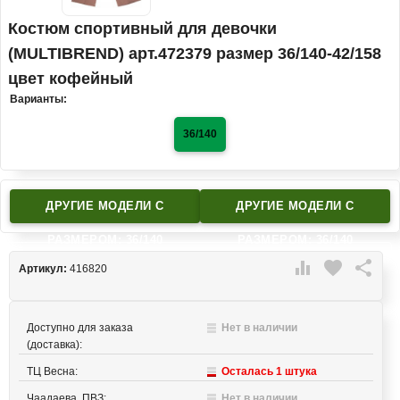
Костюм спортивный для девочки
(MULTIBREND) арт.472379 размер 36/140-42/158
цвет кофейный
Варианты:
36/140
ДРУГИЕ МОДЕЛИ C
ДРУГИЕ МОДЕЛИ C
РАЗМЕРОМ: 36/140
РАЗМЕРОМ: 36/140

favorite

Артикул:
416820
Доступно для заказа
Нет в наличии
(доставка):
ТЦ Весна:
Осталась 1 штука
Чаадаева, ПВЗ:
Нет в наличии