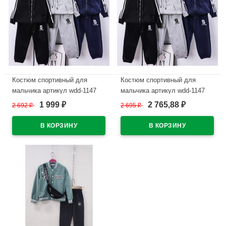
Костюм спортивный для
Костюм спортивный для
мальчика артикул wdd-1147
мальчика артикул wdd-1147
размер 32/128-46/170 цвет
размер 32/128-46/170 цвет
1 999
2 765,88
2 692
₽
2 695
₽
₽
₽
серый
черный
В наличии
В наличии