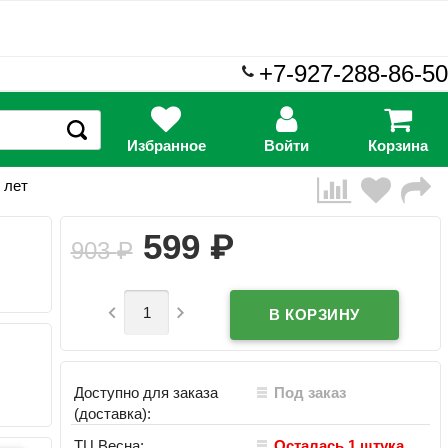
+7-927-288-86-50
Избранное
Войти
Корзина
 лет
₽
599
903
₽


Доступно для заказа
Под заказ
(доставка):
ТЦ Весна:
Осталась 1 штука