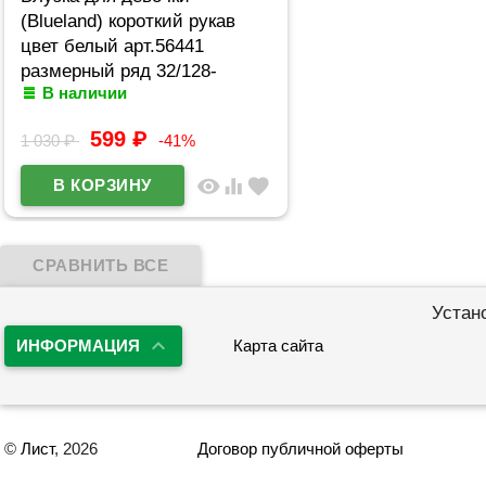
(Blueland) короткий рукав
цвет белый арт.56441
размерный ряд 32/128-
В наличии
44/164
599
₽
1 030
₽
-41%
visibility
equalizer
favorite
Устан
ИНФОРМАЦИЯ
Карта сайта
©
Лист
, 2026
Договор публичной оферты