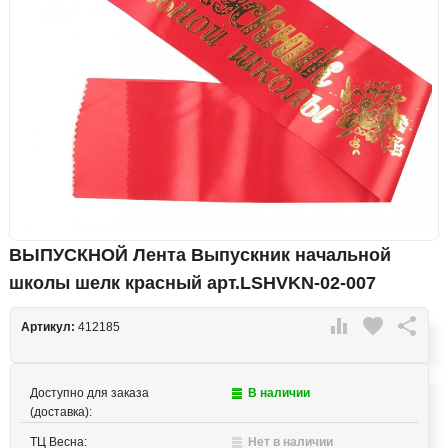
ВЫПУСКНОЙ Лентa Выпускник начальной
школы шелк красный арт.LSHVKN-02-007

favorite

Артикул:
412185
Доступно для заказа
В наличии
(доставка):
ТЦ Весна:
Нет в наличии