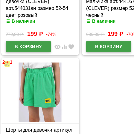
девочки (CLEVER)
мальчика арт.44416
арт.544031вн размер 52-54
(CLEVER) размер 52
цвет розовый
черный
В наличии
В наличии
199
₽
199
₽
772,80
₽
-74%
680,80
₽
-7
visibility
equalizer
favorite
2 + 1
Шорты для девочки артикул