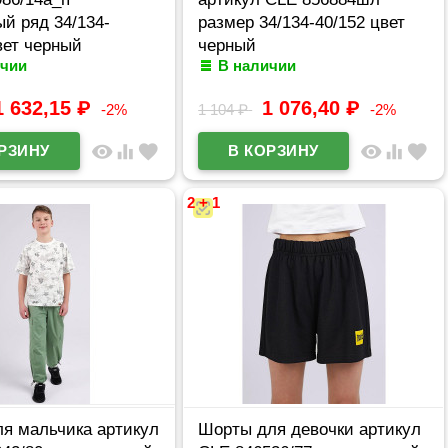
й ряд 34/134-
размер 34/134-40/152 цвет
вет черный
черный
ичии
В наличии
1 632,15
₽
1 076,40
₽
-2%
1 104
₽
-2%
visibility
equalizer
favorite
visibility
equalizer
favorite
2 + 1
ля мальчика артикул
Шорты для девочки артикул