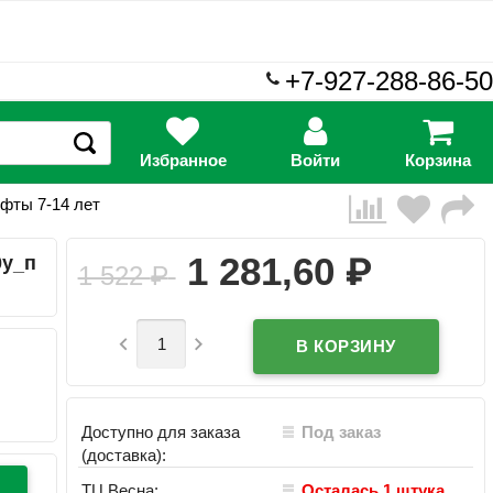
+7-927-288-86-50
Избранное
Войти
Корзина
офты 7-14 лет
₽
1 281,60
0у_п
1 522
₽


Доступно для заказа
Под заказ
(доставка):
ТЦ Весна:
Осталась 1 штука