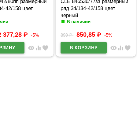
042/80пп размерный
CLE 846536/77зз размерный
34-42/158 цвет
ряд 34/134-42/158 цвет
черный
ичии
В наличии
2 377,28
₽
850,85
₽
-5%
899
₽
-5%
visibility
equalizer
favorite
visibility
equalizer
favorite