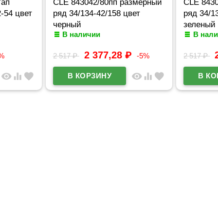
7ап
CLE 843042/80пп размерный
CLE 843
-54 цвет
ряд 34/134-42/158 цвет
ряд 34/1
черный
зеленый
В наличии
В нал
2 377,28
₽
0%
2 517
₽
-5%
2 517
₽
visibility
equalizer
favorite
visibility
equalizer
favorite