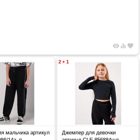
visibility
equalizer
favorite
2 + 1
ля мальчика артикул
Джемпер для девочки
86/14а_п
артикул CLE 856884шл