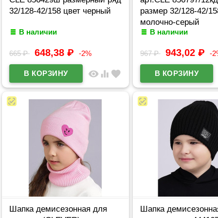
32/128-42/158 цвет черный
размер 32/128-42/15
молочно-серый
В наличии
В наличии
648,38
₽
943,02
₽
665
₽
-2%
967
₽
-
visibility
equalizer
favorite
Шапка демисезонная для
Шапка демисезонна