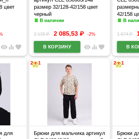
8 цвет
размер 32/128-42/158 цвет
размерны
черный
42/158 ц
В наличии
В нал
2 085,53
₽
2%
2 139
₽
-2%
1 674
₽
visibility
equalizer
favorite
visibility
equalizer
favorite
2 + 1
2 + 1
я для
Брюки для мальчика артикул
Брюки д