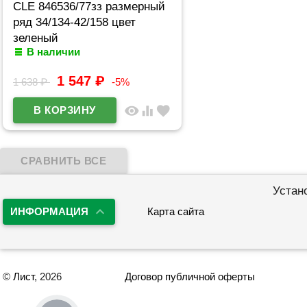
CLE 846536/77зз размерный
ряд 34/134-42/158 цвет
зеленый
В наличии
1 547
₽
1 638
₽
-5%
visibility
equalizer
favorite
Устан
ИНФОРМАЦИЯ
Карта сайта
©
Лист
, 2026
Договор публичной оферты