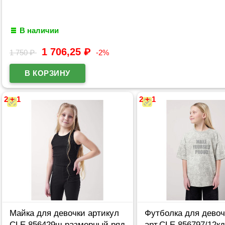
В наличии
1 706,25
₽
1 750
₽
-2%
2 + 1
2 + 1
Майка для девочки артикул
Футболка для девоч
CLE 856429ш размерный ряд
арт.CLE 856797/12к