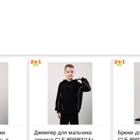
2 + 1
2 + 1
ки
Джемпер для мальчика
Брюки д
дн_п
артикул CLE 856983/14а
CLE 8569