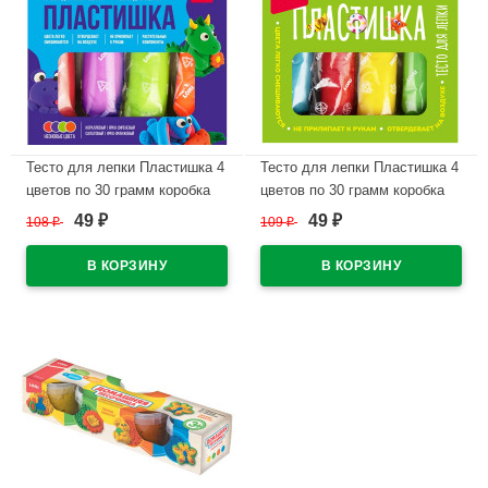
Тесто для лепки Пластишка 4
Тесто для лепки Пластишка 4
цветов по 30 грамм коробка
цветов по 30 грамм коробка
LORI неоновое арт.Тдл-047
LORI арт.Тдл-046
49
49
108
₽
109
₽
₽
₽
В наличии
В наличии