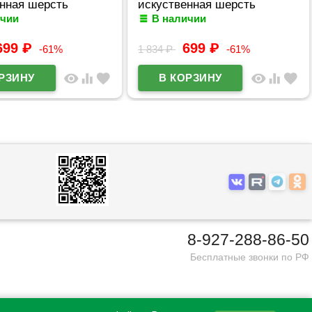
енная шерсть
искуственная шерсть
ичии
В наличии
czz-C6566-8
артикул czz-C6566-3
699
₽
699
₽
-61%
1 834
₽
-61%
visibility
equalizer
favorite
visibility
equalizer
favorite
8-927-288-86-50
Бесплатные звонки по РФ