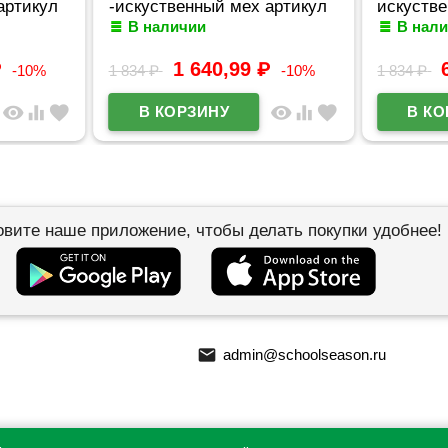
артикул
-искуственный мех артикул
искуств
В наличии
В нал
czz-C6566-1
артикул 
₽
1 640,99
₽
-10%
1 834
₽
-10%
1 834
₽
visibility
equalizer
favorite
visibility
equalizer
favorite
овите наше приложение, чтобы делать покупки удобнее!
email
admin@schoolseason.ru