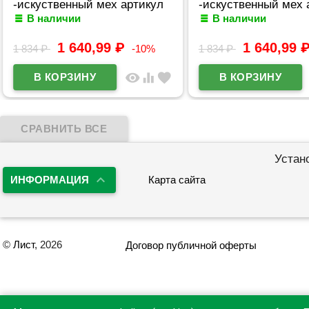
-искуственный мех артикул
-искуственный мех 
В наличии
В наличии
czz-C6560-4
czz-C6566-2
1 640,99
₽
1 640,99
1 834
₽
-10%
1 834
₽
visibility
equalizer
favorite
Устан
ИНФОРМАЦИЯ
Карта сайта
©
Лист
, 2026
Договор публичной оферты