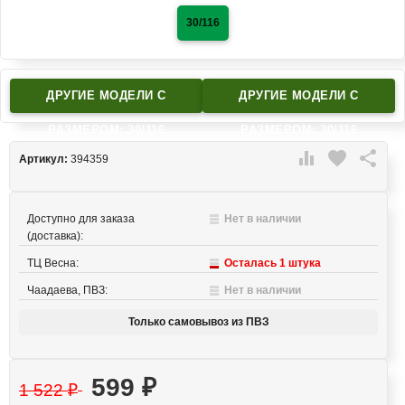
30/116
ДРУГИЕ МОДЕЛИ C
ДРУГИЕ МОДЕЛИ C
РАЗМЕРОМ: 30/116
РАЗМЕРОМ: 30/116

favorite

Артикул:
394359
Доступно для заказа
Нет в наличии
(доставка):
ТЦ Весна:
Осталась 1 штука
Чаадаева, ПВЗ:
Нет в наличии
Только самовывоз из ПВЗ
599
₽
1 522
₽