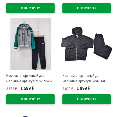
46/170 трикотажный цвет
черный/белый
мятный
В наличии
В наличии
Костюм спортивный для
Костюм спортивный для
мальчика артикул dux-2552-2
мальчика артикул wdd-1146
размер 32/128-46/170 цвет
размер 32/128-46/170 цвет
1 599
1 999
2 583
₽
2 692
₽
₽
₽
черный/бирюзовый/серый
черный
В наличии
В наличии