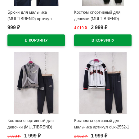
Брюки для мальчика
Костюм спортивный для
(MULTIBREND) артикул
девочки (MULTIBREND)
SMK141-G39 размерный ряд
арт.yb-90386-2 размер 32/128-
999
2 999
₽
4 019
₽
₽
цвет темно-синий
40/152 трикотажный цвет
черный
В наличии
В наличии
Костюм спортивный для
Костюм спортивный для
девочки (MULTIBREND)
мальчика артикул dux-2552-1
арт.dux-1082-1 размер 32/128-
размер 32/128-46/170 цвет
1 999
1 999
3 073
₽
2 582
₽
₽
₽