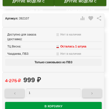
ДРУГИЕ МОДЕЛИ C
ДРУГИЕ МОДЕЛИ C
РАЗМЕРОМ: Р.34
РАЗМЕРОМ: Р.34

favorite

Артикул:
392107
Доступно для заказа
Нет в наличии
(доставка):
ТЦ Весна:
Осталась 1 штука
Чаадаева, ПВЗ:
Нет в наличии
Только самовывоз из ПВЗ
999
₽
4 275
₽

