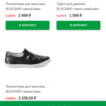
Полуботинки для мальчика
Туфли для девочки
(ELEGAMI) черный верх-
(ELEGAMI) темно-синий верх-
натуральная кожа подкладка-
натуральный нубук
2 999
1 599
4 190
₽
4 275
₽
₽
₽
натуральная кожа размерный
подкладка-натуральная кожа
ряд 32-37 арт.5-525742201
артикул 5-525682202
В наличии
В наличии
Полуботинки для мальчика
(ELEGAMI) черные верх-
натуральная кожа подкладка-
3 208,50
3 933
₽
₽
натуральная кожа размерный