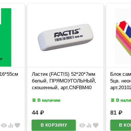
16*55см
Ластик (FACTIS) 52*20*7мм
Блок сам
белый, ПРЯМОУГОЛЬНЫЙ,
5цв. нео
скошенный, арт.CNFBM40
арт.20102
В наличии
В нал
44
₽
81
₽
visibility
equalizer
favorite
visibility
equalizer
favorite