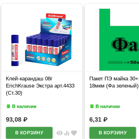
Клей-карандаш 08г
Пакет ПЭ майка 30+
ErichKrause Экстра арт.4433
18мкм (Фа зеленый)
(Ст.30)
В наличии
В наличии
93,08
₽
6,31
₽
visibility
equalizer
favorite