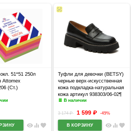
окл. 51*51 250л
Туфли для девочки (BETSY)
н Attomex
черные верх-искусственная
06 (Ст.)
кожа подкладка-натуральная
кожа артикул 938303/06-02¶
ичии
В наличии
¶
1 599
₽
3 174
₽
-49%
visibility
equalizer
favorite
visibility
equalizer
favorite