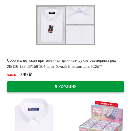
Сорочка детская приталенная длинный рукав размерный ряд
28/116-122-36/158-164 цвет белый Brostem арт.TC2d**
799
940
₽
₽
В наличии