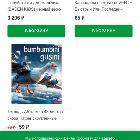
Полуботинки для мальчика
Карандаши цветные deVENTE
(BADEN KIDS) черный верх-
Быстрый Или Последний
натуральная кожа подкладка-
(Fast Or Last) 6 цветов 2М 2,8
3 206
65
₽
₽
натуральная кожа размер 32-
мм шестигранные арт.5021537
37 арт.KPZ043-013
В наличии
В наличии
Тетрадь А5 клетка 48 листов
скоба Hatber скругленные
углы ассорти арт.48Т5В1
59
76
₽
₽
В наличии
Мы используем куки-файлы (cookies) для вашего