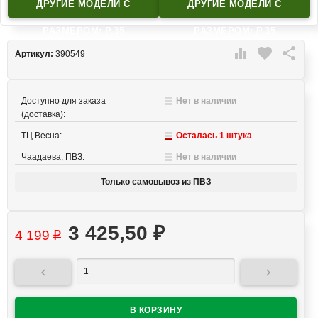
ДРУГИЕ МОДЕЛИ C
ДРУГИЕ МОДЕЛИ C
РАЗМЕРОМ: Р.35
РАЗМЕРОМ: Р.35

favorite

Артикул:
390549
Доступно для заказа
Нет в наличии
(доставка):
ТЦ Весна:
Осталась 1 штука
Чаадаева, ПВЗ:
Нет в наличии
Только самовывоз из ПВЗ
3 425,50
₽
4 199
₽

