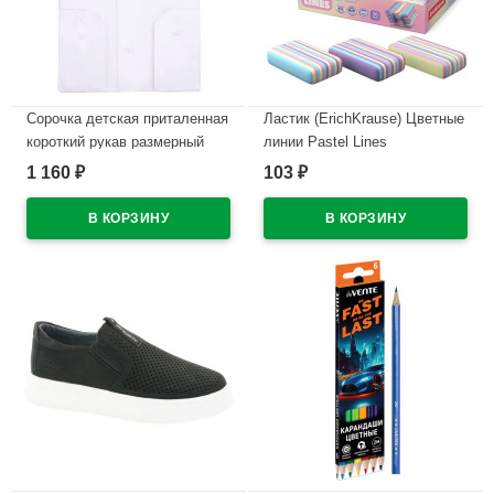
Сорочка детская приталенная
Ластик (ErichKrause) Цветные
короткий рукав размерный
линии Pastel Lines
ряд 29/116-122-36/158-164
44,3*25*10мм цветной
1 160
103
₽
₽
цвет белый Brostem
арт.56039 (Ст.36)
арт.MO4701ds**
В наличии
В наличии