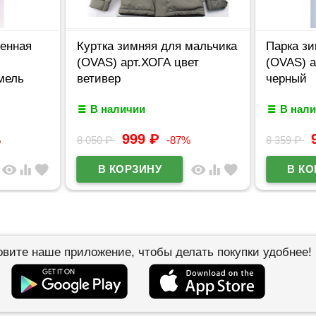
ненная
Куртка зимняя для мальчика
Парка з
(OVAS) арт.ХОГА цвет
(OVAS) 
мель
ветивер
черный
В наличии
В нал
999
₽
%
8 050
₽
-87%
8 359
₽
visibility
equalizer
favorite
visibility
equalizer
favorite
овите наше приложение, чтобы делать покупки удобнее!