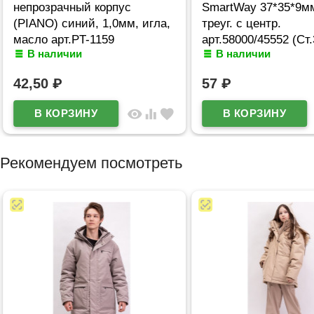
непрозрачный корпус
SmartWay 37*35*9м
(PIANO) синий, 1,0мм, игла,
треуг. с центр.
масло арт.PT-1159
арт.58000/45552 (Ст.
В наличии
В наличии
(Ст.36)
42,50
₽
57
₽
visibility
equalizer
favorite
Рекомендуем посмотреть