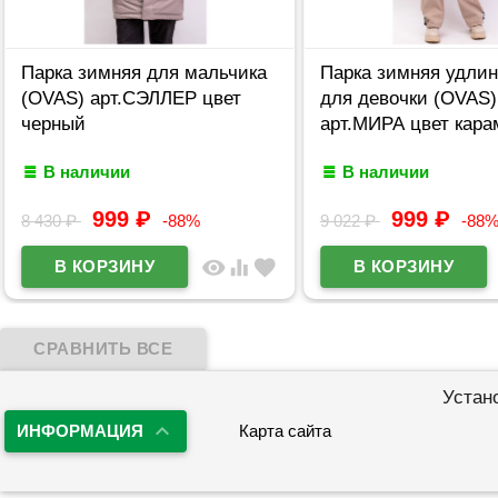
Парка зимняя для мальчика
Парка зимняя удли
(OVAS) арт.СЭЛЛЕР цвет
для девочки (OVAS)
черный
арт.МИРА цвет кара
В наличии
В наличии
999
₽
999
₽
8 430
₽
-88%
9 022
₽
-88
visibility
equalizer
favorite
Устан
ИНФОРМАЦИЯ
Карта сайта