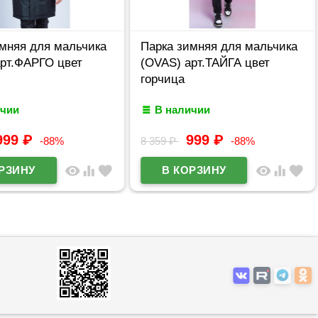
имняя для мальчика
Парка зимняя для мальчика
арт.ФАРГО цвет
(OVAS) арт.ТАЙГА цвет
горчица
ичии
В наличии
999
₽
999
₽
-88%
8 359
₽
-88%
visibility
equalizer
favorite
visibility
equalizer
favorite