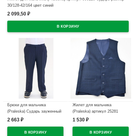
30/128-42/164 цвет синий
2 099,50
₽
В наличии
Брюки для мальчика
Жилет для мальчика
(Praleska) Сударь зауженный
(Praleska) артикул 25281
силуэт размерный ряд 34/128-
Сударь размер 30/128-42/164
2 663
1 530
₽
₽
46/164 цвет синий 3 полнота
цвет синий
ткань 600128
В наличии