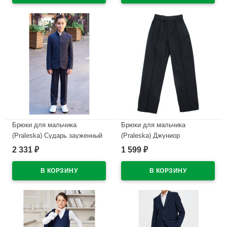
В наличии
Брюки для мальчика
Брюки для мальчика
(Praleska) Сударь зауженный
(Praleska) Джуниор
силуэт размерный ряд 30/134-
зауженный силуэт размерный
2 331
1 599
₽
₽
42/170 цвет синий
ряд 30/128-42/164 цвет синий
джинс
В наличии
В наличии