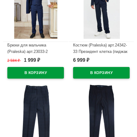
Брюки для мальчика
Костюм (Praleska) арт.24342-
(Praleska) арт.23033-2
33 Президент клетка (пиджак
Президент 3 полнота
классический/брюки
1 999
6 999
2 584
₽
₽
₽
зауженный силуэт размерный
зауженные) размерный ряд
ряд 28/122-46/182 цвет синий
30/122-46/176 цвет синий
В наличии
В наличии