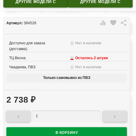
ДРУГИЕ МОДЕЛИ C
ДРУГИЕ МОДЕЛИ C
РАЗМЕРОМ: 34/140
РАЗМЕРОМ: 34/140

favorite

Артикул:
384526
Доступно для заказа
Нет в наличии
(доставка):
ТЦ Весна:
Осталось 2 штуки
Чаадаева, ПВЗ:
Нет в наличии
Только самовывоз из ПВЗ
2 738
₽

