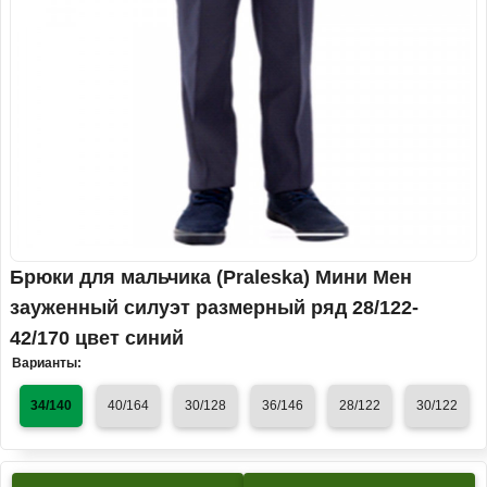
Брюки для мальчика (Praleska) Мини Мен
зауженный силуэт размерный ряд 28/122-
42/170 цвет синий
Варианты:
34/140
40/164
30/128
36/146
28/122
30/122