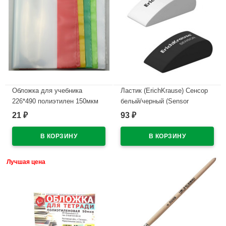
Обложка для учебника
Ластик (ErichKrause) Сенсор
226*490 полиэтилен 150мкм
белый/черный (Sensor
универсальная М арт У 226
Black&White) 50*19*23мм
21
93
₽
₽
арт.35532 (Ст.24)
В наличии
В наличии
Лучшая цена