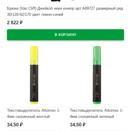
Брюки (Van Cliff) Джейкоб неви юниор арт.А89727 размерный ряд
30/128-42/170 цвет темно-синий
2 822
₽
В наличии
Текстовыделитель Attomex 1-
Текстовыделитель Attomex 1-
4мм скошенный желтый
4мм скошенный зеленый
арт.5045300
арт.5045301
34,50
34,50
₽
₽