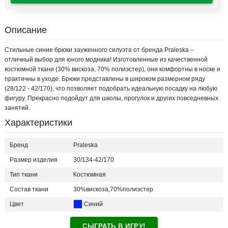
Описание
Стильные синие брюки зауженного силуэта от бренда Praleska –
отличный выбор для юного модника! Изготовленные из качественной
костюмной ткани (30% вискоза, 70% полиэстер), они комфортны в носке и
практичны в уходе. Брюки представлены в широком размерном ряду
(28/122 - 42/170), что позволяет подобрать идеальную посадку на любую
фигуру. Прекрасно подойдут для школы, прогулок и других повседневных
занятий.
Характеристики
Бренд
Praleska
Размер изделия
30/134-42/170
Тип ткани
Костюмная
Состав ткани
30%вискоза,70%полиэстер
Цвет
Синий
СЫГРАТЬ В ИГРУ!