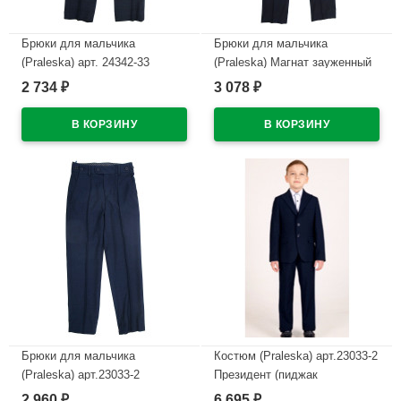
Брюки для мальчика
Брюки для мальчика
(Praleska) арт. 24342-33
(Praleska) Магнат зауженный
Президент клетка зауженный
силуэт размерный ряд 44/170-
2 734
3 078
₽
₽
силуэт размерный ряд 30/122-
46/182 цвет синий
48/182 цвет синий
В наличии
В наличии
Брюки для мальчика
Костюм (Praleska) арт.23033-2
(Praleska) арт.23033-2
Президент (пиджак
Президент зауженный силуэт
классический/брюки
2 960
6 695
₽
₽