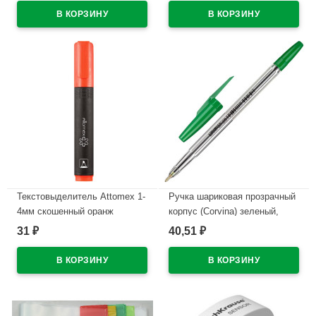
В наличии
В наличии
Текстовыделитель Attomex 1-
Ручка шариковая прозрачный
4мм скошенный оранж
корпус (Corvina) зеленый,
арт.5045302
1,0мм/0,7мм арт.40163/04
31
40,51
₽
₽
В наличии
В наличии