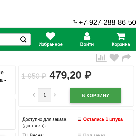
+7-927-288-86-50
Избранное
Войти
Корзина
₽
479,20
ые
1 950
₽
а -


Доступно для заказа
Осталась 1 штука
(доставка):
ТЦ Весна:
Под заказ