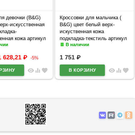
ля девочки (B&G)
Кроссовки для мальчика (
ерх-искусственная
B&G) цвет белый верх-
кладка-
искуственная кожа
енная кожа артикул
подкладка-текстиль артикул
ичии
В наличии
83-1A
dz-1801-5A
1 628,21
₽
1 751
₽
-5%
visibility
equalizer
favorite
visibility
equalizer
favorite