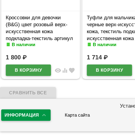
Кроссовки для девочки
Туфли для мальчик
(B&G) цвет розовый верх-
черные верх-искусс
искусственная кожа
кожа, текстиль подк
подкладка-текстиль артикул
искусственная кожа
В наличии
В наличии
dz-2080-3H
размерный ряд 33-3
артикул m-bg-8761-
1 800
₽
1 714
₽
visibility
equalizer
favorite
Устан
ИНФОРМАЦИЯ
Карта сайта