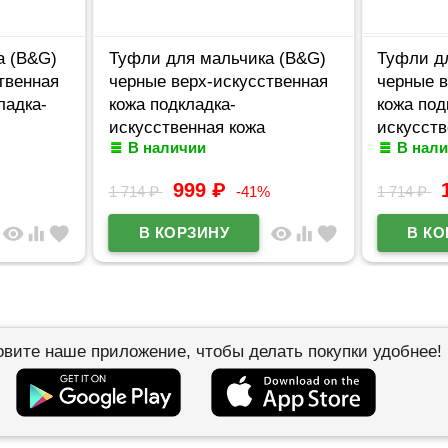
а (B&G)
Туфли для мальчика (B&G)
Туфли д
твенная
черные верх-искусственная
черные в
ладка-
кожа подкладка-
кожа под
искусственная кожа
искусств
В наличии
В нал
8
размерный ряд 33-38
m-bg-87
2A
артикул m-bg-8761-6A
999
₽
1 714
₽
-41%
1 714
₽
visibility
equalizer
favorite
visibility
equalizer
favorite
овите наше приложение, чтобы делать покупки удобнее!