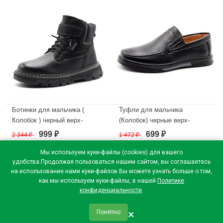
Ботинки для мальчика (
Туфли для мальчика
Колобок ) черный верх-
(Колобок) черные верх-
искусственная кожа
искусственная кожа
999
699
2 344
₽
1 472
₽
₽
₽
подкладка -натуральный мех
подкладка-искусственная
артикул kok-5993-01
кожа размерный ряд 32-37
Мы используем куки-файлы (cookies) для вашего
арт.kok-3838-01
удобства.Продолжая пользоваться нашим сайтом, вы соглашаетесь
В наличии
на использование нами куки-файлов.Вы можете узнать больше о том,
В наличии
как мы используем куки-файлы, в нашей
Политике
конфиденциальности
.
×
Понятно
qr_code
home
favorite
verified
person