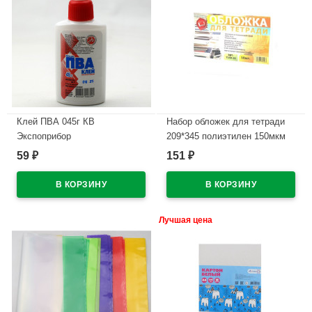
Клей ПВА 045г КВ
Набор обложек для тетради
Экспоприбор
209*345 полиэтилен 150мкм
10 штук в наборе арт Т150-10
59
151
₽
₽
В наличии
В наличии
Лучшая цена