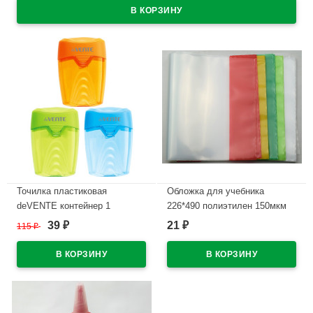
Точилка пластиковая
Обложка для учебника
deVENTE контейнер 1
226*490 полиэтилен 150мкм
отверстие, арт.4071604 (Ст.24)
универсальная М арт У 226
39
21
115
₽
₽
₽
В наличии
В наличии