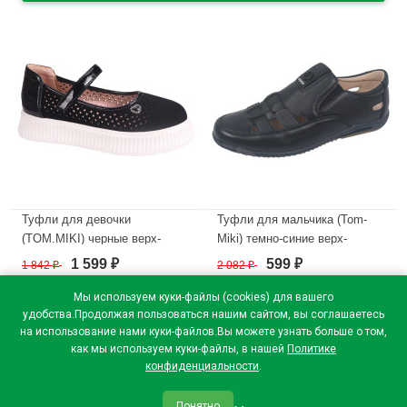
Туфли для девочки
Туфли для мальчика (Tom-
(TOM.MIKI) черные верх-
Miki) темно-синие верх-
искусственный нубук
искусственная кожа
1 599
599
1 842
₽
2 082
₽
₽
₽
подкладка-натуральная кожа
подкладка-натуральная
размерный ряд 32-37 арт.T-
кожа+текстиль артикул
Мы используем куки-файлы (cookies) для вашего
10756-A
RR1604_B-9347-B
удобства.Продолжая пользоваться нашим сайтом, вы соглашаетесь
на использование нами куки-файлов.Вы можете узнать больше о том,
В наличии
В наличии
как мы используем куки-файлы, в нашей
Политике
конфиденциальности
.
Понятно