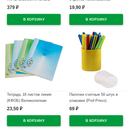
БУКВЫ И ЦИФРЫ СТАММ
односторонняя Папка РАША
379
19,90
₽
₽
арт ВК12
В наличии
В наличии
Тетрадь 18 листов линия
Палочки счетные 50 штук в
(КФОБ) Великолепная
упаковке (Prof-Press)
пятерка ассорти арт TW 518
Стандарт в пенале микс арт
23,50
69
₽
₽
O0 V5 1
НР-4547
В наличии
В наличии