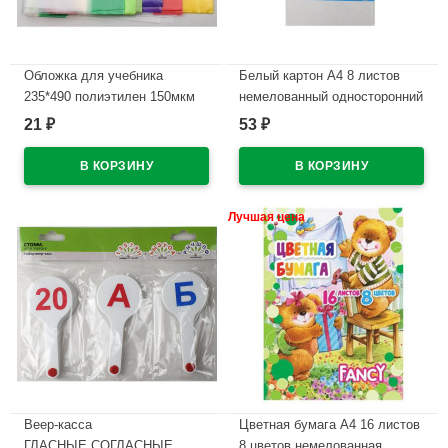
Обложка для учебника
Белый картон А4 8 листов
235*490 полиэтилен 150мкм
немелованный односторонний
универсальная М арт У 235
Attomex 190г/м арт 8040788
21
53
₽
₽
В наличии
В наличии
Лучшая цена
Веер-касса
Цветная бумага А4 16 листов
ГЛАСНЫЕ,СОГЛАСНЫЕ
8 цветов немелованная