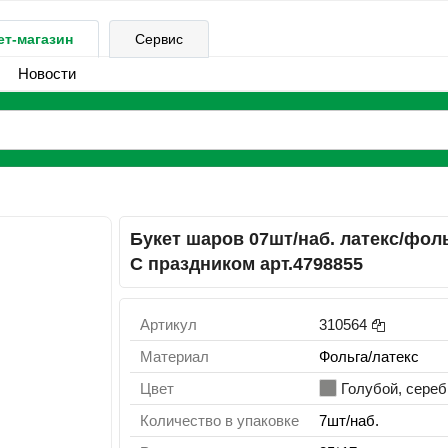
ет-магазин
Сервис
Новости
Букет шаров 07шт/наб. латекс/фол
С праздником арт.4798855
Артикул
310564
Материал
Фольга/латекс
Цвет
Голубой, сереб
Количество в упаковке
7шт/наб.