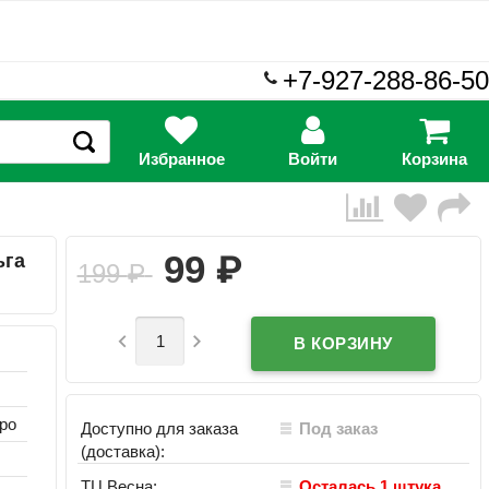
+7-927-288-86-50
Избранное
Войти
Корзина
₽
99
ьга
199
₽


ро
Доступно для заказа
Под заказ
(доставка):
ТЦ Весна:
Осталась 1 штука