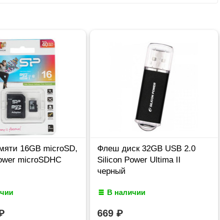
мяти 16GB microSD,
Флеш диск 32GB USB 2.0
Power microSDHC
Silicon Power Ultima II
черный
ичии
В наличии
₽
669
₽