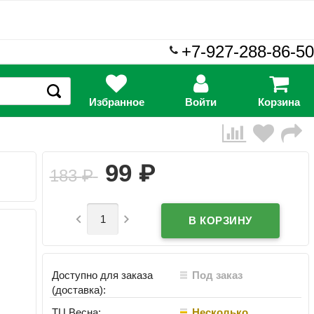
+7-927-288-86-50
Избранное
Войти
Корзина
₽
99
183
₽


Доступно для заказа
Под заказ
(доставка):
ТЦ Весна:
Несколько