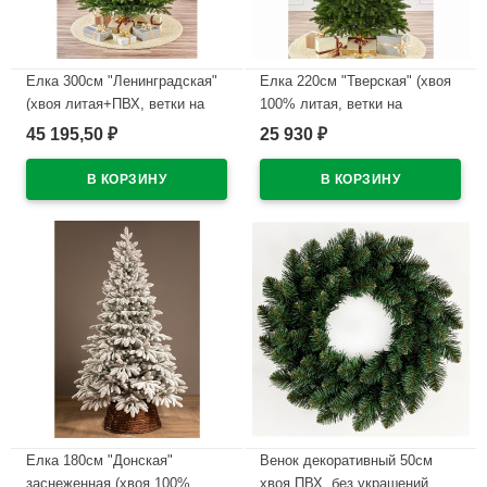
Елка 300см "Ленинградская"
Елка 220см "Тверская" (хвоя
(хвоя литая+ПВХ, ветки на
100% литая, ветки на
шарнирах, подставка
шарнирах, подставка
45 195,50
25 930
₽
₽
металл.) арт.ЕЛС 30
металл.) арт.ЕТРЛ 22
В наличии
В наличии
Елка 180см "Донская"
Венок декоративный 50см
заснеженная (хвоя 100%
хвоя ПВХ, без украшений