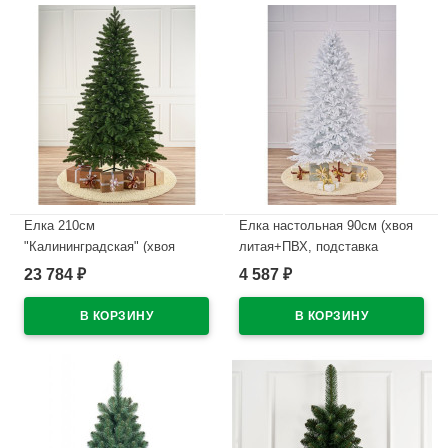
Елка 210см
Елка настольная 90см (хвоя
"Калининградская" (хвоя
литая+ПВХ, подставка
100% литая, ветки на
пенёк+мешковина)
23 784
4 587
₽
₽
шарнирах, подставка
"Полярная" арт.ЕПС 09
металл.) арт.КЛН 210
В наличии
В наличии