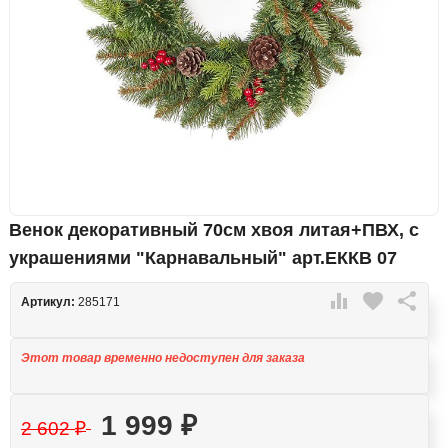
Венок декоративный 70см хвоя литая+ПВХ, с
украшениями "Карнавальный" арт.ЕККВ 07

favorite

Артикул:
285171
Этот товар временно недоступен для заказа
1 999
₽
2 602
₽