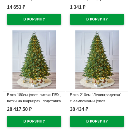
литая, ветки на шарнирах,
"Боярский" арт.ВБК 50
14 653
1 341
₽
₽
подст. пласт.) арт.ЕДОНЗ 18
В наличии
В наличии
Елка 180см (хвоя литая+ПВХ,
Елка 210см "Ленинградская"
ветки на шарнирах, подставка
с лампочками (хвоя
металл.) "Ленинградская" с
литая+ПВХ, подставка
28 417,50
38 434
₽
₽
лампами арт.ЕЛСП 18
металл.) арт.ЕЛСЛ 21
В наличии
В наличии