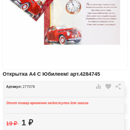
Открытка А4 С Юбилеем! арт.4284745

favorite

Артикул:
277078
Этот товар временно недоступен для заказа
1
₽
19
₽