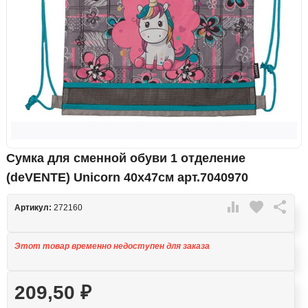
Сумка для сменной обуви 1 отделение
(deVENTE) Unicorn 40х47см арт.7040970

favorite

Артикул:
272160
Этот товар временно недоступен для заказа
209,50
₽