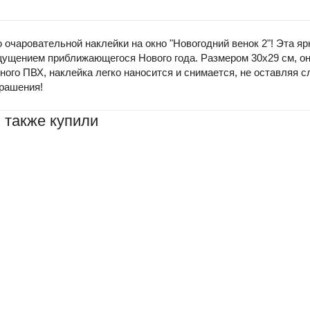
чаровательной наклейки на окно "Новогодний венок 2"! Эта ярк
щущением приближающегося Нового года. Размером 30x29 см, он
ечного ПВХ, наклейка легко наносится и снимается, не оставляя
крашения!
 также купили