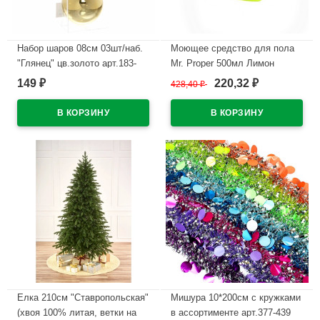
Набор шаров 08см 03шт/наб.
Моющее средство для пола
"Глянец" цв.золото арт.183-
Mr. Proper 500мл Лимон
920
149
220,32
₽
428,40
₽
₽
В наличии
В наличии
Елка 210см "Ставропольская"
Мишура 10*200см с кружками
(хвоя 100% литая, ветки на
в ассортименте арт.377-439