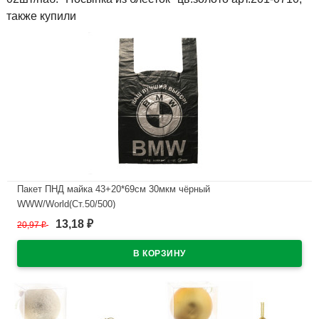
также купили
Пакет ПНД майка 43+20*69см 30мкм чёрный
WWW/World(Ст.50/500)
13,18
20,97
₽
₽
В наличии