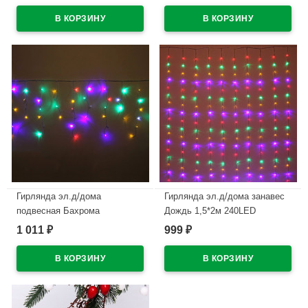
В наличии
В наличии
Гирлянда эл.д/дома
Гирлянда эл.д/дома занавес
подвесная Бахрома
Дождь 1,5*2м 240LED
3*0,3/0,5м 120LED (св.провод)
"Водопад" цв.мульти
1 011
999
₽
₽
цв.мульти реж.мерц. арт.183-
(с.провод) 8реж. арт.725-0599
250
В наличии
В наличии