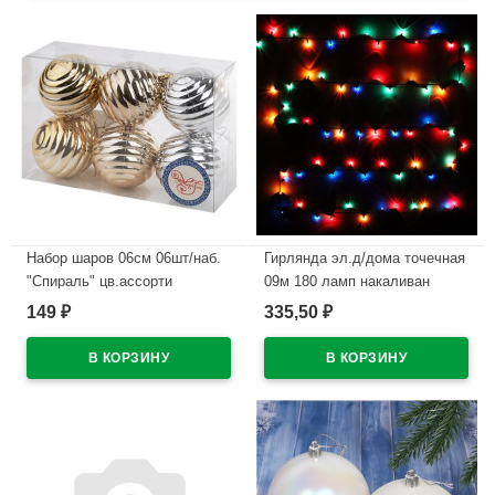
Набор шаров 06см 06шт/наб.
Гирлянда эл.д/дома точечная
"Спираль" цв.ассорти
09м 180 ламп накаливан
арт.8674
(зел.провод) "MINI" цв.мульти
149
335,50
₽
₽
8реж арт.196-156
В наличии
В наличии