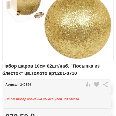
Набор шаров 10см 02шт/наб. "Посыпка из
блесток" цв.золото арт.201-0710

favorite

Артикул:
242354
Этот товар временно недоступен для заказа