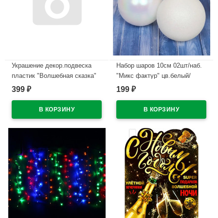
Украшение декор.подвеска
Набор шаров 10см 02шт/наб.
пластик "Волшебная сказка"
"Микс фактур" цв.белый/
19,5см 02шт/наб.
перламутр арт.201-1043
399
199
₽
₽
цв.асс.арт.107-6072
В наличии
В наличии