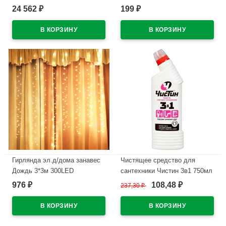
шарнирах, подставка
24 562
199
₽
₽
В наличии
металл.) арт.ЕЛСТР 21
В наличии
Гирлянда эл.д/дома занавес
Чистящее средство для
Дождь 3*3м 300LED
сантехники Чистин 3в1 750мл
"Бриллиант" цв.т.белый
с хлором
976
108,48
₽
237,30
₽
₽
(с.провод) 8реж.д/у арт.725-
В наличии
0583
В наличии