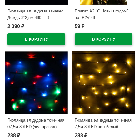
Гирлянда эл. д/дома занавес
Плакат А2 "С Новым годом"
Дождь 3*2,5м 480LED
арт.P2V-48
цв.мульти (с.провод) арт.138-
2 090
59
₽
₽
В наличии
004
В наличии
Гирлянда эл.д/дома точечная
Гирлянда эл.д/дома точечная
07,5м 80LED (зел.провод)
7,5м 80LED цв.т.белый
цв.мульти 8реж арт.183-816
(зел.провод) 8реж. арт.725-
288
288
₽
₽
0566