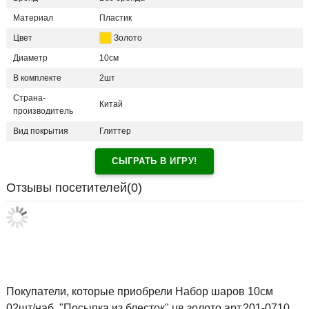
Материал
Пластик
Цвет
Золото
Диаметр
10см
В комплекте
2шт
Страна-
Китай
производитель
Вид покрытия
Глиттер
СЫГРАТЬ В ИГРУ!
Отзывы посетителей(
0
)
Покупатели, которые приобрели Набор шаров 10см
02шт/наб. "Посыпка из блесток" цв.золото арт.201-0710,