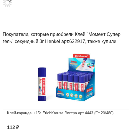
Покупатели, которые приобрели Клей "Момент Супер
гель" секундный 3г Henkel арт.622917, также купили
Клей-карандаш 15г ErichKrause Экстра арт.4443 (Ст.20/480)
В наличии
112
₽