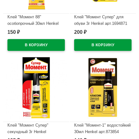
Клей "Момент 88"
Клей "Момент Супер" для
особопрочный 30мл Henkel
обуви 3г Henkel арт.1694871
арт.1139012
150
200
₽
₽
В наличии
В наличии
Клей "Момент Супер"
Клей "Момент-1" водостойкий
секундный 3г Henkel
30мл Henkel арт.873854
арт.608976