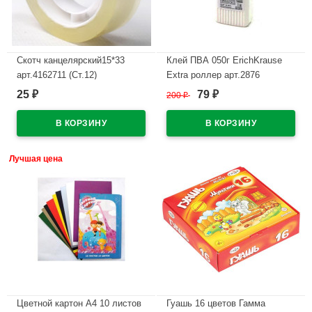
Скотч канцелярский15*33
Клей ПВА 050г ErichKrause
арт.4162711 (Ст.12)
Extra роллер арт.2876
(Ст.12/288)
25
79
₽
200
₽
₽
В наличии
В наличии
Лучшая цена
Цветной картон А4 10 листов
Гуашь 16 цветов Гамма