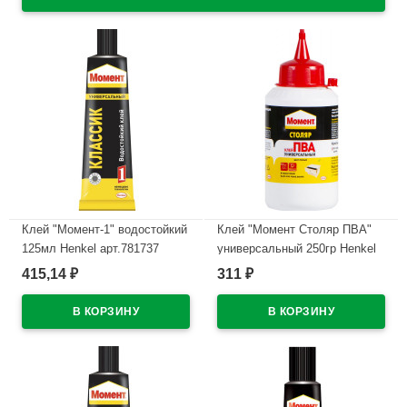
Клей "Момент-1" водостойкий
Клей "Момент Столяр ПВА"
125мл Henkel арт.781737
универсальный 250гр Henkel
арт.1960505
415,14
311
₽
₽
В наличии
В наличии