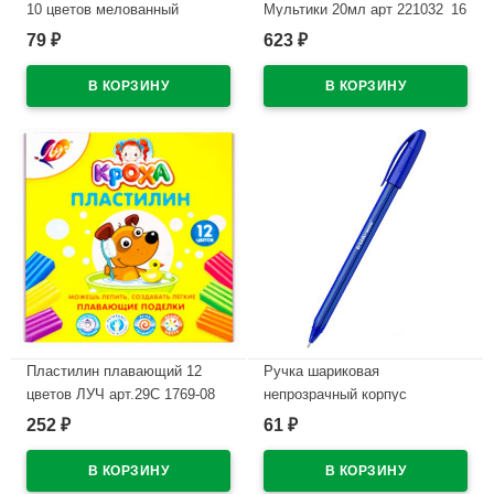
10 цветов мелованный
Мультики 20мл арт 221032_16
односторонний РАША
79
623
₽
₽
В наличии
В наличии
Пластилин плавающий 12
Ручка шариковая
цветов ЛУЧ арт.29С 1769-08
непрозрачный корпус
(ErichKrause) U-108 Оригинал
252
61
₽
₽
В наличии
(Original) синий, 1,0мм
арт.47595