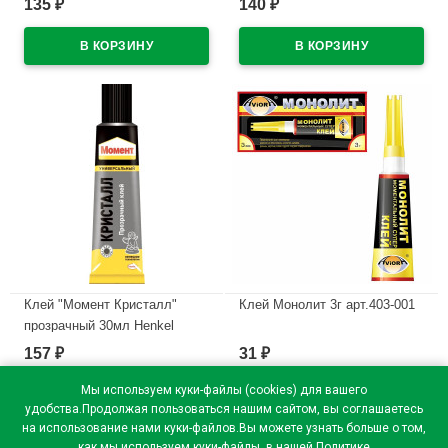
135
140
₽
₽
В наличии
В наличии
Клей "Момент Кристалл"
Клей Монолит 3г арт.403-001
прозрачный 30мл Henkel
В наличии
арт.873873
157
31
₽
₽
В наличии
Мы используем куки-файлы (cookies) для вашего
удобства.Продолжая пользоваться нашим сайтом, вы соглашаетесь
на использование нами куки-файлов.Вы можете узнать больше о том,
как мы используем куки-файлы, в нашей
Политике