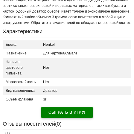
консистенции, клей не растекается и идеально подходит для склеивания
вертикальных поверхностей и пористых материалов, таких как бумага и
картон. Удобный дозатор обеспечивает точное и экономичное нанесение.
Компактный тюбик объемом 3 грамма легко поместится в любой ящик с
инструментами. Обратите внимание, клей не обладает морозостойкостью.
Характеристики
Бренд
Henkel
Назначение
Для картона/бумаги
Наличие
цветового
Нет
пигмента
Морозостойкость
Нет
Вид наконечника
Дозатор
Объем флакона
3г
СЫГРАТЬ В ИГРУ!
Отзывы посетителей(
0
)