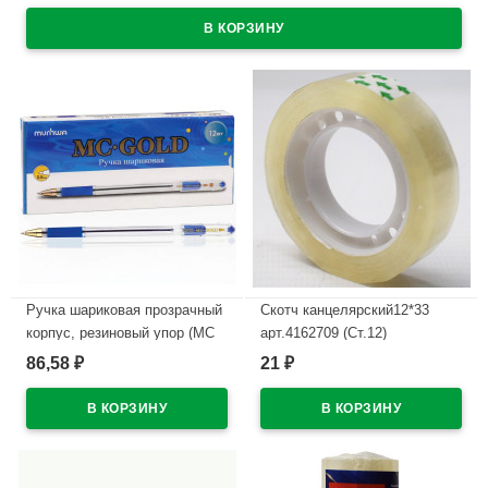
Ручка шариковая прозрачный
Скотч канцелярский12*33
корпус, резиновый упор (MC
арт.4162709 (Ст.12)
Gold) синий, 0,5мм, масло
86,58
21
₽
₽
В наличии
арт.BMC-02
В наличии