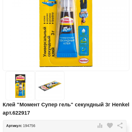
Клей "Момент Супер гель" секундный 3г Henkel
арт.622917

favorite

Артикул:
194756