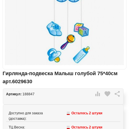
Гирлянда-подвеска Малыш голубой 75*40см
арт.6029630

favorite

Артикул:
188847
Доступно для заказа
Осталось 2 штуки
(доставка):
ТЦ Весна:
Осталось 2 штуки