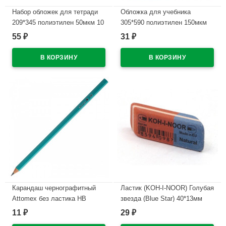
Набор обложек для тетради
Обложка для учебника
209*345 полиэтилен 50мкм 10
305*590 полиэтилен 150мкм
штук в наборе арт Т50-10
универсальная М арт У 305
55
31
₽
₽
В наличии
В наличии
Карандаш чернографитный
Ластик (KOH-I-NOOR) Голубая
Attomex без ластика НВ
звезда (Blue Star) 40*13мм
зеленый корпус пластиковый
арт.6521/80-84
11
29
₽
₽
арт.5032600