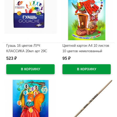
Гуашь 16 цветов ЛУЧ
Цветной картон А4 10 листов
КЛАССИКА 20мл арт 29С
10 цветов немелованный
1696-08
односторонний Лилия
523
95
₽
₽
Холдинг Теремок 220г/м арт
В наличии
ЦКВТ301
В наличии