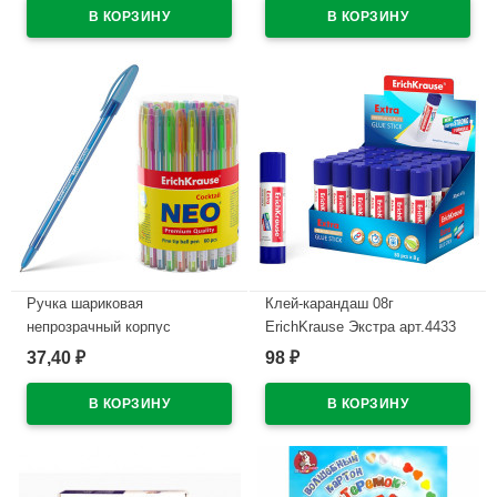
В наличии
В наличии
Ручка шариковая
Клей-карандаш 08г
непрозрачный корпус
ErichKrause Экстра арт.4433
(ErichKrause) Neo Коктейль
(Ст.30)
37,40
98
₽
₽
(Cocktail) синий, 0,7мм, игла,
В наличии
одноразовая
арт.33518(Ст.60/360)
В наличии