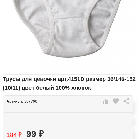
Трусы для девочки арт.4151D размер 36/146-152
(10/11) цвет белый 100% хлопок

favorite

Артикул:
187796
99
₽
184
₽