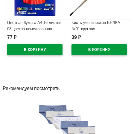
Цветная бумага А4 16 листов
Кисть ученическая БЕЛКА
08 цветов немелованная
№01 круглая
двухсторонняя Лилия
77
39
₽
₽
В наличии
Холдинг Белочка 70 г/м в
папке арт ЦБ-0243
В наличии
Рекомендуем посмотреть