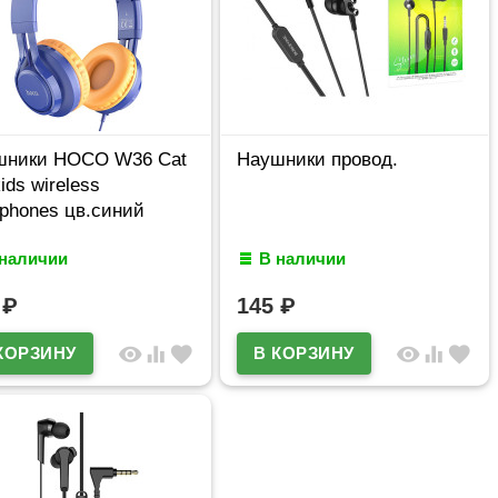
шники HOCO W36 Cat
Наушники провод.
kids wireless
phones цв.синий
 наличии
В наличии
0
₽
145
₽
visibility
equalizer
favorite
visibility
equalizer
favorite