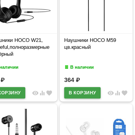
шники HOCO W21,
Наушники HOCO M59
eful,полноразмерные
цв.красный
ёрный
 наличии
В наличии
0
₽
364
₽
visibility
equalizer
favorite
visibility
equalizer
favorite