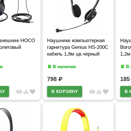
 внешние HOCO
Наушники компьютерная
Нау
олетовый
гарнитура Genius HS-200C
Boro
кабель 1,8м цв.черный
1,2м
и
В наличии
В
798
₽
18
visibility
equalizer
favorite
visibility
equalizer
favorite