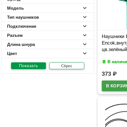
Модель
Тип наушников
Подключение
Разъем
Наушники 
Encok,вну
Длина шнура
цв.зелёны
Цвет
В наличи
Сброс
373
₽