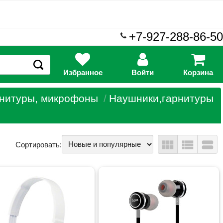
+7-927-288-86-50
Избранное
Войти
Корзина
рнитуры, микрофоны
Наушники,гарнитуры
view_module
view_list
view_stream
Сортировать: