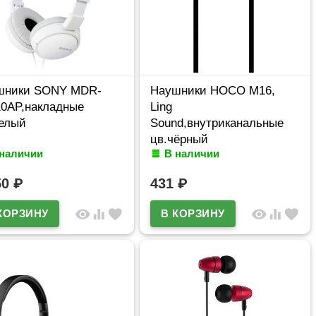
шники SONY MDR-
Наушники HOCO M16,
0AP,накладные
Ling
елый
Sound,внутриканальные
цв.чёрный
 наличии
В наличии
50
₽
431
₽
visibility
equalizer
favorite
visibility
equalizer
favorite