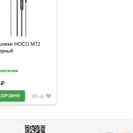
шники HOCO M72
ерный
 наличии
1
₽
visibility
equalizer
favorite