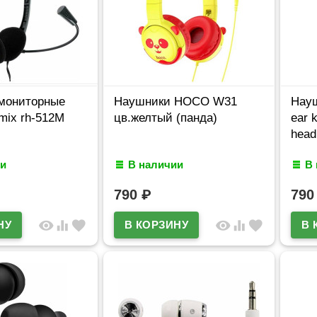
мониторные
Наушники HOCO W31
Нау
tmix rh-512M
цв.желтый (панда)
ear 
head
и
В наличии
В
790
₽
79
visibility
equalizer
favorite
visibility
equalizer
favorite