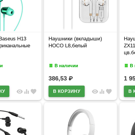
Baseus H13
Наушники (вкладыши)
Нау
триканальные
HOCO L8,белый
ZX11
й
цв.б
и
В наличии
В
386,53
₽
1 9
visibility
equalizer
favorite
visibility
equalizer
favorite