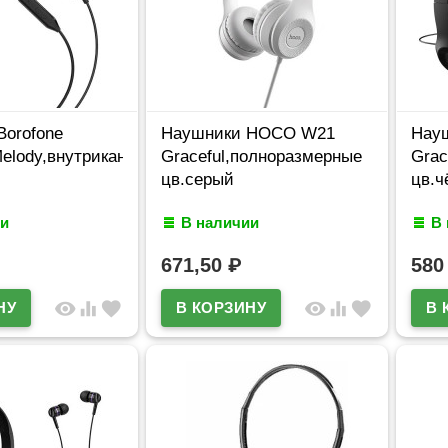
Borofone
Наушники HOCO W21
Нау
elody,внутриканальные
Graceful,полноразмерные
Grac
цв.серый
цв.ч
и
В наличии
В
671,50
₽
58
visibility
equalizer
favorite
visibility
equalizer
favorite