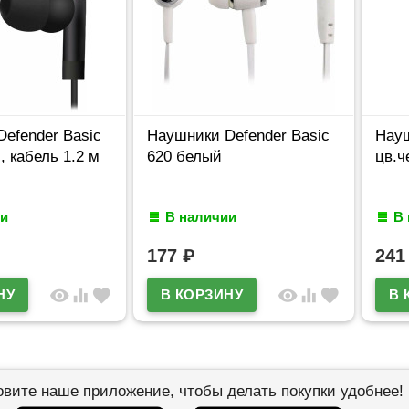
efender Basic
Наушники Defender Basic
Нау
, кабель 1.2 м
620 белый
цв.ч
и
В наличии
В
177
₽
24
visibility
equalizer
favorite
visibility
equalizer
favorite
овите наше приложение, чтобы делать покупки удобнее!