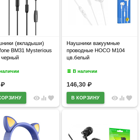
шники (вкладыши)
Наушники вакуумные
fone BM31 Mysterious
проводные HOCO M104
 черный
цв.белый
 наличии
В наличии
5
₽
146,30
₽
visibility
equalizer
favorite
visibility
equalizer
favorite