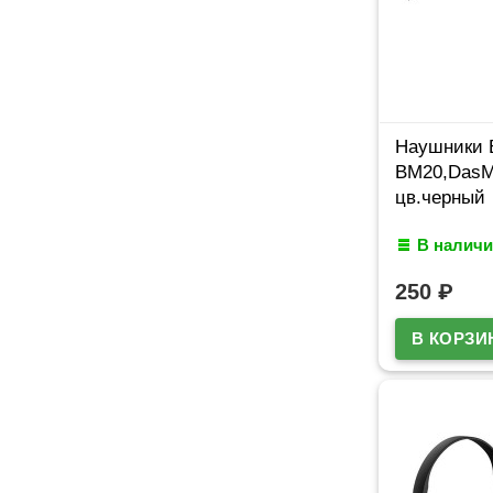
Наушники 
BM20,DasM
цв.черный
В наличи
250
₽