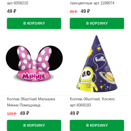
арт.6058210
трехцветные арт.1199074
49
49
₽
99
₽
₽
В наличии
В наличии
Колпак 06шт/наб Малышка
Колпак 06шт/наб. Космос
Минни Помощница
арт.6069193
арт.4878729
49
49
129
₽
₽
₽
В наличии
В наличии