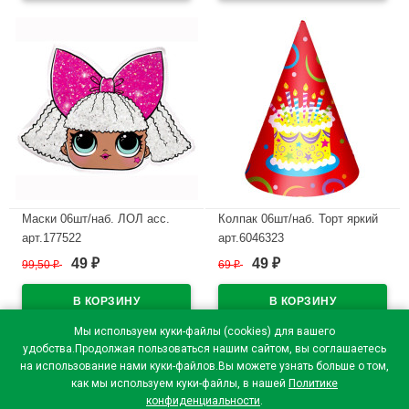
Маски 06шт/наб. ЛОЛ асс.
Колпак 06шт/наб. Торт яркий
арт.177522
арт.6046323
49
49
99,50
₽
69
₽
₽
₽
В наличии
В наличии
Мы используем куки-файлы (cookies) для вашего
удобства.Продолжая пользоваться нашим сайтом, вы соглашаетесь
на использование нами куки-файлов.Вы можете узнать больше о том,
как мы используем куки-файлы, в нашей
Политике
конфиденциальности
.