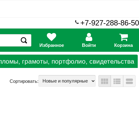
+7-927-288-86-50
Избранное
Войти
Корзина
пломы, грамоты, портфолио, свидетельства
view_module
view_list
view_stream
Сортировать: