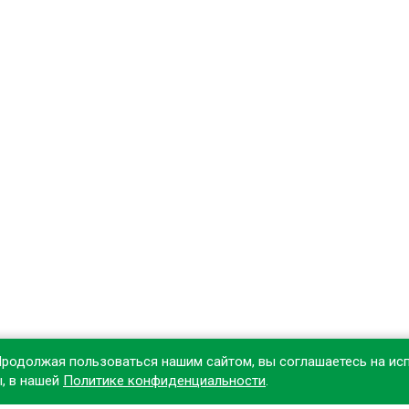
Продолжая пользоваться нашим сайтом, вы соглашаетесь на ис
ы, в нашей
Политике конфиденциальности
.
овите наше приложение, чтобы делать покупки удобнее!