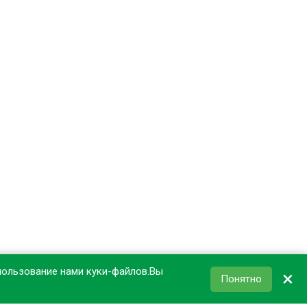
пользование нами куки-файлов.Вы
×
Понятно
КОРЗИНА
0
₽