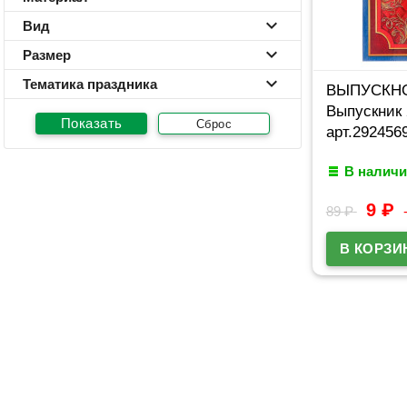
Вид
Размер
Тематика праздника
ВЫПУСКНО
Выпускник 
Сброс
арт.292456
В наличи
9
₽
89
₽