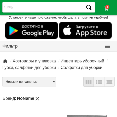
shopping_cart
Установите наше приложение, чтобы делать покупки удобнее!

Фильтр

Хозтовары и упаковка
Инвентарь уборочный
Губки, салфетки для уборки
Салфетки для уборки



close
Бренд:
NoName