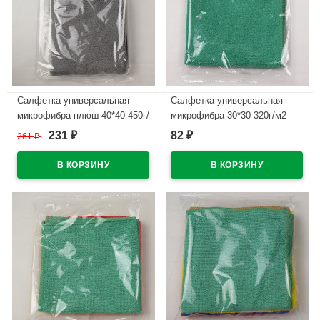
Салфетка универсальная
Салфетка универсальная
микрофибра плюш 40*40 450г/
микрофибра 30*30 320г/м2
м2 1шт/уп серая арт.55-9093
1шт/уп зеленая арт.55-9166
231
82
261
₽
₽
₽
В наличии
В наличии