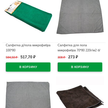
Салфетка д/пола микрофибра
Салфетка для пола
100*80
микрофибра 70*80 220г/м2 б/
уп серая арт.55-0712
517,70
273
584,50
₽
308
₽
₽
₽
В наличии
В наличии