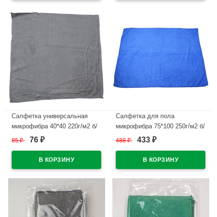
Салфетка универсальная
Салфетка для пола
микрофибра 40*40 220г/м2 б/
микрофибра 75*100 250г/м2 б/
уп серая арт.55-0420/55-9450
уп синяя арт.55-4106
76
433
85
₽
488
₽
₽
₽
В наличии
В наличии