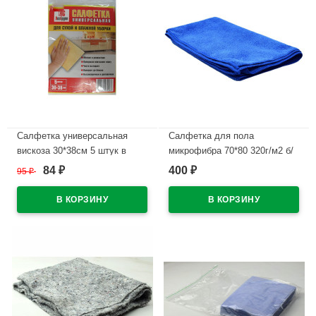
Салфетка универсальная
Салфетка для пола
вискоза 30*38см 5 штук в
микрофибра 70*80 320г/м2 б/
упаковке
уп синяя арт.55-9551
84
400
95
₽
₽
₽
В наличии
В наличии