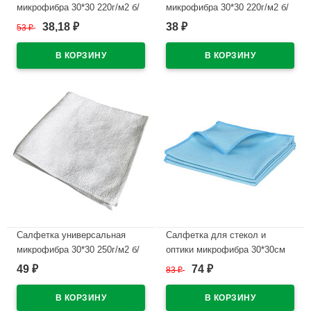
микрофибра 30*30 220г/м2 б/
микрофибра 30*30 220г/м2 б/
уп черная арт.55-0305
уп бежевая арт.55-0323
38,18
38
53
₽
₽
₽
В наличии
В наличии
Салфетка универсальная
Салфетка для стекол и
микрофибра 30*30 250г/м2 б/
оптики микрофибра 30*30см
уп серая арт.55-0313
250г/м2 б/уп голубая арт.55-
49
74
₽
83
₽
₽
1318
В наличии
В наличии