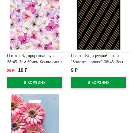
Пакет ПВД прорезная ручка
Пакет ПВД с ручкой петля
38*45+3см 50мкм Комплимент
"Золотая полоса" 38*45+3см
35мкм арт.ПТЛ06202
19
9
29
₽
₽
₽
В наличии
В наличии