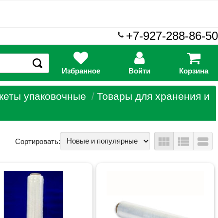
+7-927-288-86-50
Избранное
Войти
Корзина
кеты упаковочные
Товары для хранения и
view_module
view_list
view_stream
Сортировать: