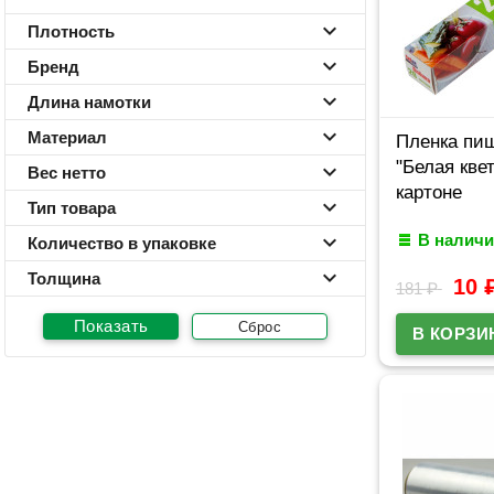
Плотность
Бренд
Длина намотки
Материал
Пленка пи
"Белая квет
Вес нетто
картоне
Тип товара
В наличи
Количество в упаковке
Толщина
10
181
₽
Сброс