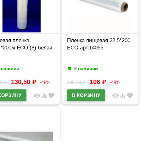
евая пленка
Пленка пищевая 22,5*200
*200м ECO (8) белая
ECO арт.14055
 наличии
В наличии
130,50
₽
106
₽
93
₽
-48%
205,73
₽
-48%
visibility
equalizer
favorite
visibility
equalizer
favorite