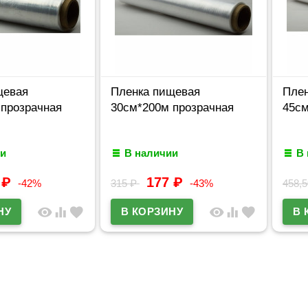
щевая
Пленка пищевая
Пле
 прозрачная
30см*200м прозрачная
45см
и
В наличии
В
0
₽
177
₽
-42%
315
₽
-43%
458,
visibility
equalizer
favorite
visibility
equalizer
favorite