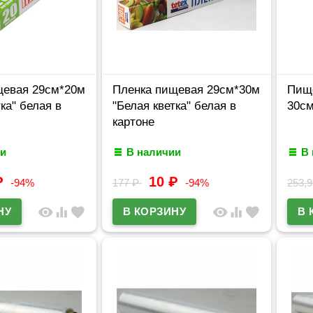
щевая 29см*20м
Пленка пищевая 29см*30м
Пищ
ка" белая в
"Белая кветка" белая в
30см
картоне
и
В наличии
В
₽
10
₽
-94%
177
₽
-94%
253,
visibility
equalizer
favorite
visibility
equalizer
favorite