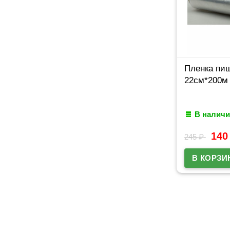
Пленка пи
22см*200м
В наличи
14
245
₽