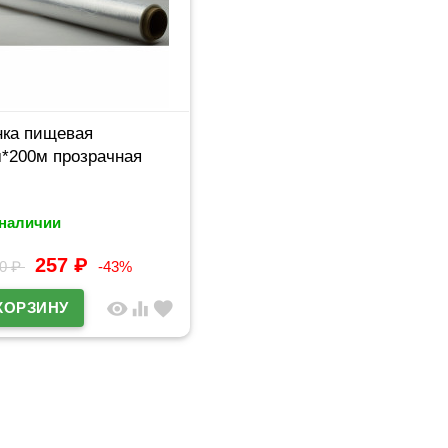
нка пищевая
*200м прозрачная
 наличии
257
₽
50
₽
-43%
visibility
equalizer
favorite