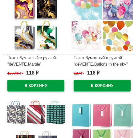
Пакет бумажный с ручкой
Пакет бумажный с ручкой
"deVENTE.Marble"
"deVENTE.Ballons in the sky"
вертикальный 26*32*10см
вертикальный 26*32*10см
118
118
187,46
₽
187
₽
₽
₽
арт.9041425
арт.9041243
В наличии
В наличии