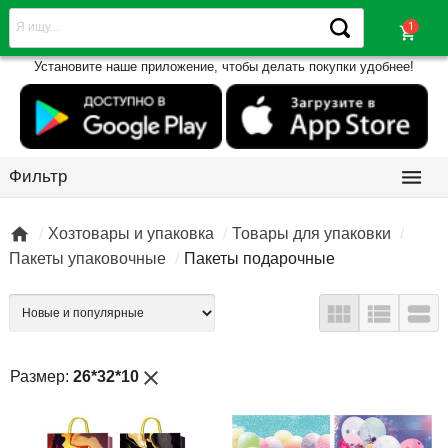
shopping_cart
Установите наше приложение, чтобы делать покупки удобнее!

Фильтр

Хозтовары и упаковка
Товары для упаковки
Пакеты упаковочные
Пакеты подарочные



close
Размер:
26*32*10