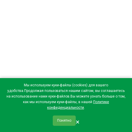
Мы используем куки-файлы (cookies) для вашего
удобства.Продолжая пользоваться нашим сайтом, вы соглашаетесь
на использование нами куки-файлов.Вы можете узнать больше о том,
как мы используем куки-файлы, в нашей
Политике
конфиденциальности
.
×
Понятно
qr_code
home
favorite
verified
person
Главная
Закладки
Мои купоны
Профиль