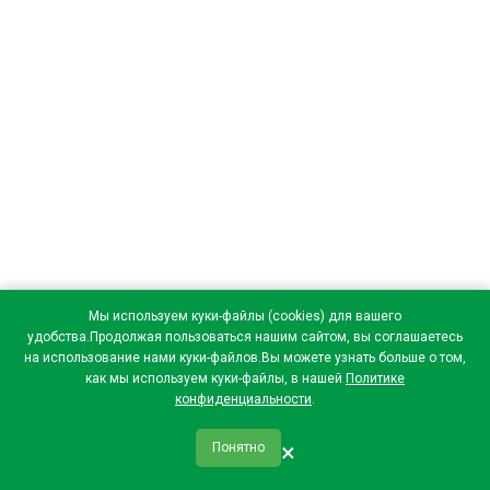
Мы используем куки-файлы (cookies) для вашего
удобства.Продолжая пользоваться нашим сайтом, вы соглашаетесь
на использование нами куки-файлов.Вы можете узнать больше о том,
как мы используем куки-файлы, в нашей
Политике
конфиденциальности
.
×
Понятно
qr_code
home
favorite
verified
person
Главная
Закладки
Мои купоны
Профиль