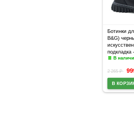
Ботинки дл
B&G) черны
искусствен
подкладка 
В наличи
мех артику
9
2 265
₽