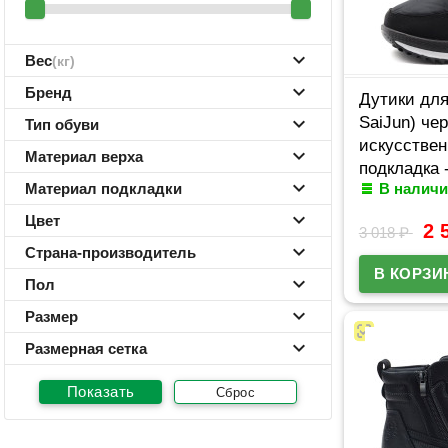
Вес
(кг)
Бренд
Дутики для
SaiJun) че
Тип обуви
искусствен
Материал верха
подкладка 
Материал подкладки
В наличи
мех артику
Цвет
2 
3 018
₽
Страна-производитель
Пол
Размер
Размерная сетка
Сброс