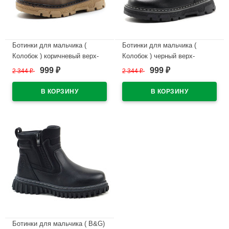
Ботинки для мальчика (
Ботинки для мальчика (
Колобок ) коричневый верх-
Колобок ) черный верх-
искусственная кожа
искусственная кожа
999
999
2 344
₽
2 344
₽
₽
₽
подкладка -натуральный мех
подкладка -натуральный мех
артикул kok-5986-03
артикул kok-5993-01
В наличии
В наличии
Ботинки для мальчика ( B&G)