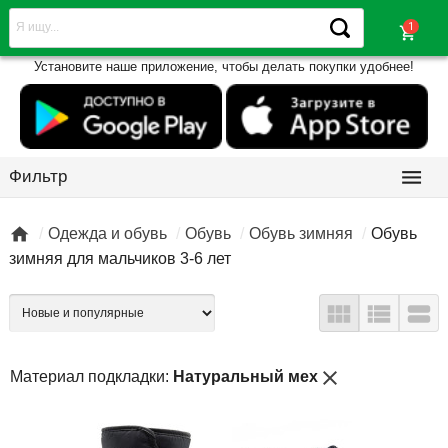
shopping_cart
Установите наше приложение, чтобы делать покупки удобнее!

Фильтр

Одежда и обувь
Обувь
Обувь зимняя
Обувь
зимняя для мальчиков 3-6 лет



close
Материал подкладки:
Натуральный мех