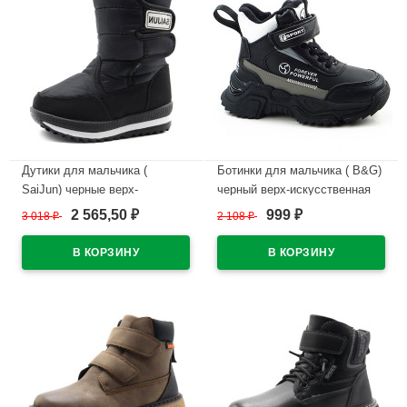
Дутики для мальчика (
Ботинки для мальчика ( B&G)
SaiJun) черные верх-
черный верх-искусственная
искусственная кожа
кожа подкладка -натуральный
2 565,50
999
3 018
₽
2 108
₽
₽
₽
подкладка -натуральный мех
мех артикул dz-F365-4A
артикул czz-1007-1
В наличии
В наличии