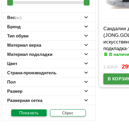
Вес
(кг)
Бренд
Сандалии 
(JONG.GOL
Тип обуви
искусствен
Материал верха
подкладка-
Материал подкладки
В наличи
размерный 
арт.RC271_
Цвет
2
1 928
₽
Страна-производитель
Пол
Размер
Размерная сетка
Сброс