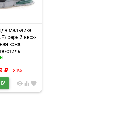
для мальчика
F) серый верх-
ная кожа
текстиль
и
ряд 26-31
B20200-2
99
₽
-84%
visibility
equalizer
favorite