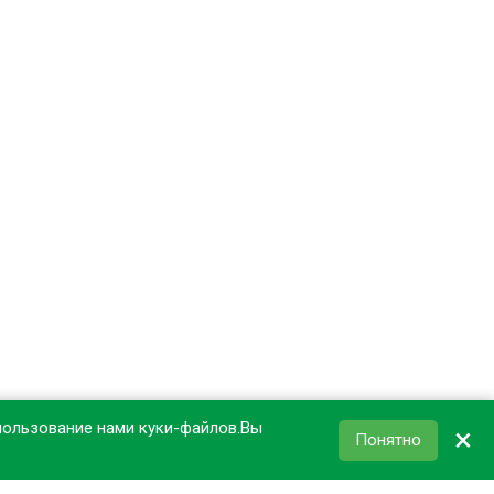
пользование нами куки-файлов.Вы
×
Понятно
КОРЗИНА
0
₽