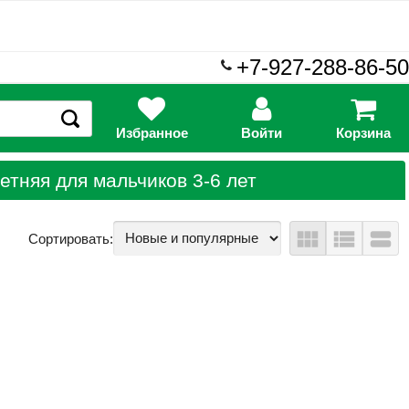
+7-927-288-86-50
Избранное
Войти
Корзина
етняя для мальчиков 3-6 лет
view_module
view_list
view_stream
Сортировать: