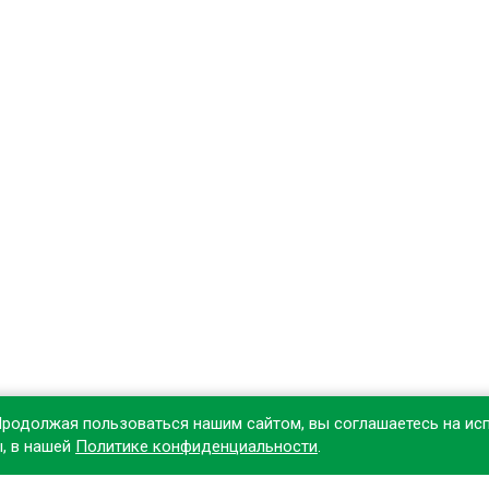
Продолжая пользоваться нашим сайтом, вы соглашаетесь на ис
ы, в нашей
Политике конфиденциальности
.
овите наше приложение, чтобы делать покупки удобнее!