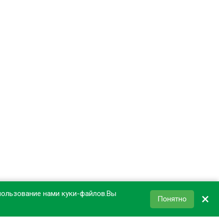
пользование нами куки-файлов.Вы
×
Понятно
КОРЗИНА
0
₽