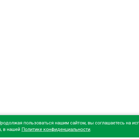
Продолжая пользоваться нашим сайтом, вы соглашаетесь на ис
ы, в нашей
Политике конфиденциальности
.
овите наше приложение, чтобы делать покупки удобнее!